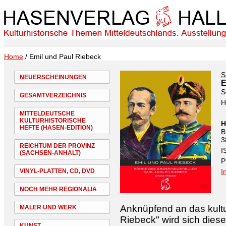
Home
/ Emil und Paul Riebeck
S
NEUERSCHEINUNGEN
E
S
GESAMTVERZEICHNIS
H
MITTELDEUTSCHE
KULTURHISTORISCHE
H
HEFTE (HASEN-EDITION)
B
3
REICHTUM DER PROVINZ
I
(SACHSEN-ANHALT)
P
VINYL-PLATTEN, CD, DVD
I
NOCH MEHR REGIONALIA
Anknüpfend an das kultur
MALER UND WERK
Riebeck" wird sich dies
KUNST