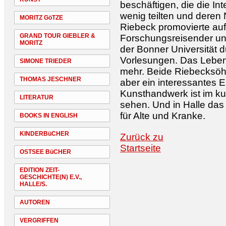
beschäftigen, die die I
wenig teilten und deren
MORITZ GöTZE
Riebeck promovierte au
GRAND TOUR GIEBLER &
Forschungsreisender un
MORITZ
der Bonner Universität 
Vorlesungen. Das Leben 
SIMONE TRIEDER
mehr. Beide Riebecksöhn
THOMAS JESCHNER
aber ein interessantes 
Kunsthandwerk ist im ku
LITERATUR
sehen. Und in Halle das 
für Alte und Kranke.
BOOKS IN ENGLISH
KINDERBüCHER
Zurück zu
Startseite
OSTSEE BüCHER
EDITION ZEIT-
GESCHICHTE(N) E.V.,
HALLE/S.
AUTOREN
VERGRIFFEN