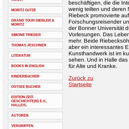
beschäftigen, die die I
wenig teilten und deren
MORITZ GöTZE
Riebeck promovierte au
GRAND TOUR GIEBLER &
Forschungsreisender un
MORITZ
der Bonner Universität 
Vorlesungen. Das Leben 
SIMONE TRIEDER
mehr. Beide Riebecksöhn
THOMAS JESCHNER
aber ein interessantes 
Kunsthandwerk ist im ku
LITERATUR
sehen. Und in Halle das 
für Alte und Kranke.
BOOKS IN ENGLISH
KINDERBüCHER
Zurück zu
Startseite
OSTSEE BüCHER
EDITION ZEIT-
GESCHICHTE(N) E.V.,
HALLE/S.
AUTOREN
VERGRIFFEN