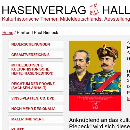
Home
/ Emil und Paul Riebeck
S
NEUERSCHEINUNGEN
E
S
GESAMTVERZEICHNIS
H
MITTELDEUTSCHE
KULTURHISTORISCHE
H
HEFTE (HASEN-EDITION)
B
3
REICHTUM DER PROVINZ
I
(SACHSEN-ANHALT)
P
VINYL-PLATTEN, CD, DVD
I
NOCH MEHR REGIONALIA
Anknüpfend an das kultur
MALER UND WERK
Riebeck" wird sich dies
KUNST