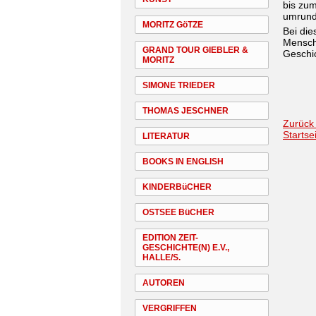
bis zum
umrund
MORITZ GöTZE
Bei die
Mensch
GRAND TOUR GIEBLER &
Geschic
MORITZ
SIMONE TRIEDER
THOMAS JESCHNER
Zurück
Startse
LITERATUR
BOOKS IN ENGLISH
KINDERBüCHER
OSTSEE BüCHER
EDITION ZEIT-
GESCHICHTE(N) E.V.,
HALLE/S.
AUTOREN
VERGRIFFEN