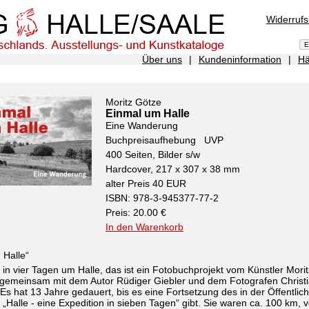
Widerruf
Über uns
|
Kundeninformation
|
Hä
Moritz Götze
Einmal um Halle
Eine Wanderung
Buchpreisaufhebung UVP
400 Seiten, Bilder s/w
Hardcover, 217 x 307 x 38 mm
alter Preis 40 EUR
ISBN: 978-3-945377-77-2
Preis: 20.00 €
In den Warenkorb
 Halle“
in vier Tagen um Halle, das ist ein Fotobuchprojekt vom Künstler Morit
 gemeinsam mit dem Autor Rüdiger Giebler und dem Fotografen Christ
Es hat 13 Jahre gedauert, bis es eine Fortsetzung des in der Öffentlich
„Halle - eine Expedition in sieben Tagen“ gibt. Sie waren ca. 100 km, 