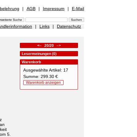
sbelehrung
|
AGB
|
Impressum
|
E-Mail
ndlerinformation
|
Links
|
Datenschutz
<–
20/20
–>
Lesermeinungen (0)
Warenkorb
Ausgewählte Artikel: 17
Summe: 299.30 €
Warenkorb anzeigen
z
ian
keit
vom 5.