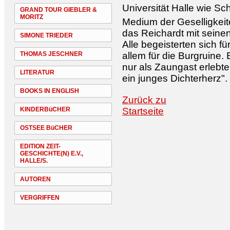
Universität Halle wie Sc
GRAND TOUR GIEBLER &
MORITZ
Medium der Geselligkei
das Reichardt mit seine
SIMONE TRIEDER
Alle begeisterten sich f
THOMAS JESCHNER
allem für die Burgruine.
nur als Zaungast erlebte,
LITERATUR
ein junges Dichterherz".
BOOKS IN ENGLISH
Zurück zu
KINDERBüCHER
Startseite
OSTSEE BüCHER
EDITION ZEIT-
GESCHICHTE(N) E.V.,
HALLE/S.
AUTOREN
VERGRIFFEN