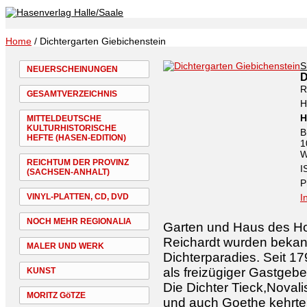
Home
/ Dichtergarten Giebichenstein
S
NEUERSCHEINUNGEN
D
R
GESAMTVERZEICHNIS
H
H
MITTELDEUTSCHE
KULTURHISTORISCHE
B
HEFTE (HASEN-EDITION)
1
W
REICHTUM DER PROVINZ
I
(SACHSEN-ANHALT)
P
VINYL-PLATTEN, CD, DVD
I
NOCH MEHR REGIONALIA
Garten und Haus des Ho
Reichardt wurden bekann
MALER UND WERK
Dichterparadies. Seit 17
als freizügiger Gastgeb
KUNST
Die Dichter Tieck,Novali
MORITZ GöTZE
und auch Goethe kehrten