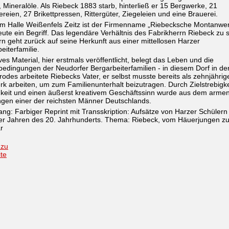
 Mineralöle. Als Riebeck 1883 starb, hinterließ er 15 Bergwerke, 21
reien, 27 Brikettpressen, Rittergüter, Ziegeleien und eine Brauerei.
m Halle Weißenfels Zeitz ist der Firmenname „Riebecksche Montanwe
ute ein Begriff. Das legendäre Verhältnis des Fabrikherrn Riebeck zu 
rn geht zurück auf seine Herkunft aus einer mittellosen Harzer
eiterfamilie.
ves Material, hier erstmals veröffentlicht, belegt das Leben und die
bedingungen der Neudorfer Bergarbeiterfamilien - in diesem Dorf in d
odes arbeitete Riebecks Vater, er selbst musste bereits als zehnjährig
k arbeiten, um zum Familienunterhalt beizutragen. Durch Zielstrebigke
keit und einen äußerst kreativem Geschäftssinn wurde aus dem arme
ngen einer der reichsten Männer Deutschlands.
ng: Farbiger Reprint mit Transskription: Aufsätze von Harzer Schülern
er Jahren des 20. Jahrhunderts. Thema: Riebeck, vom Häuerjungen z
är
 zu
ite