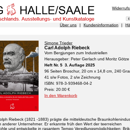
Widerruf
Über uns
|
Kundeninformation
|
Hä
Simone Trieder
Carl Adolph Riebeck
Vom Bergjungen zum Industriellen
Herausgeber: Peter Gerlach und Moritz Götze
Heft Nr. 5 3. Auflage 2025
96 Seiten Broschur, 20 cm x 14,8 cm, 240 G
41 s/w Fotos, 2 s/w Zeichnung
ISBN: 978-3-939468-04-2
Preis: 20.00 €
In den Warenkorb
olph Riebeck (1821 -1883) prägte die mitteldeutsche Braunkohlenindus
n anderer Unternehmer. Er erkannte früh den Wert der teerreichen
hle und entwickelte in rasantem Tempo Veredlungsmöglichkeiten: Brike