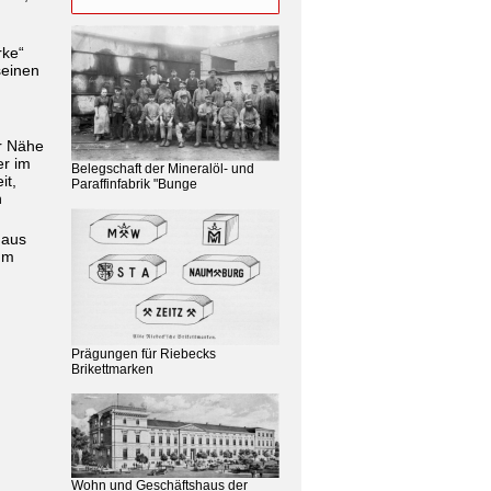
rke“
seinen
er Nähe
er im
Belegschaft der Mineralöl- und
it,
Paraffinfabrik "Bunge
n
 aus
um
Prägungen für Riebecks
Brikettmarken
Wohn und Geschäftshaus der