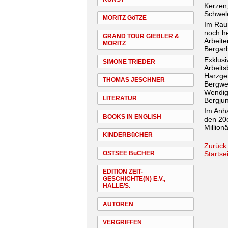
Kerzen,
Schwele
MORITZ GöTZE
Im Rau
noch he
GRAND TOUR GIEBLER &
Arbeite
MORITZ
Bergarb
Exklusi
SIMONE TRIEDER
Arbeits
Harzger
THOMAS JESCHNER
Bergwer
Wendig
LITERATUR
Bergju
Im Anha
BOOKS IN ENGLISH
den 20
Million
KINDERBüCHER
Zurück
OSTSEE BüCHER
Startse
EDITION ZEIT-
GESCHICHTE(N) E.V.,
HALLE/S.
AUTOREN
VERGRIFFEN