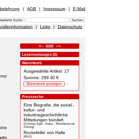
sbelehrung
|
AGB
|
Impressum
|
E-Mail
ndlerinformation
|
Links
|
Datenschutz
<–
6/20
–>
Lesermeinungen (0)
Warenkorb
Ausgewählte Artikel: 17
ramm
Summe: 299.30 €
Warenkorb anzeigen
Presseecho
Eine Biografie, die sozial-,
kultur- und
industriegeschichtliche
Mitteilungen bündelt.
(Christian Eger - Kultur - Mitteldeutsche
trie
Zeitung)
Rockefeller von Halle
tts,
(BILD)