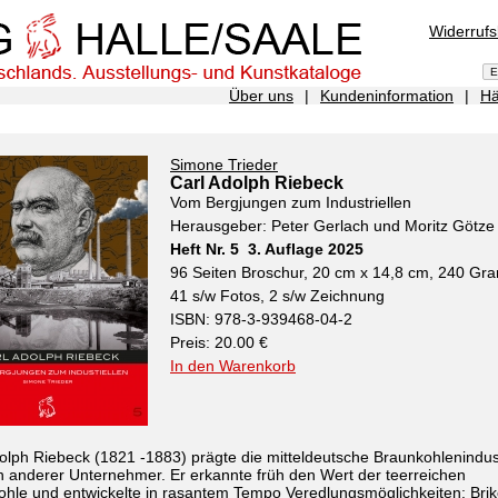
Widerruf
Über uns
|
Kundeninformation
|
Hä
Simone Trieder
Carl Adolph Riebeck
Vom Bergjungen zum Industriellen
Herausgeber: Peter Gerlach und Moritz Götze
Heft Nr. 5 3. Auflage 2025
96 Seiten Broschur, 20 cm x 14,8 cm, 240 G
41 s/w Fotos, 2 s/w Zeichnung
ISBN: 978-3-939468-04-2
Preis: 20.00 €
In den Warenkorb
olph Riebeck (1821 -1883) prägte die mitteldeutsche Braunkohlenindus
n anderer Unternehmer. Er erkannte früh den Wert der teerreichen
hle und entwickelte in rasantem Tempo Veredlungsmöglichkeiten: Brike