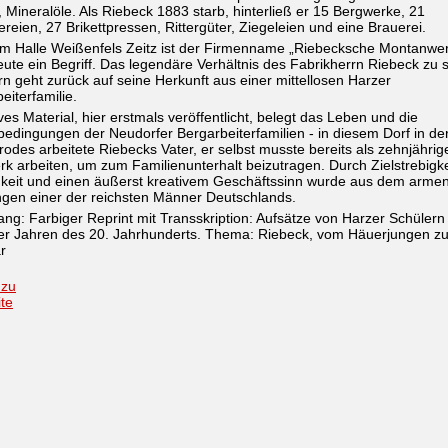
 Mineralöle. Als Riebeck 1883 starb, hinterließ er 15 Bergwerke, 21
reien, 27 Brikettpressen, Rittergüter, Ziegeleien und eine Brauerei.
m Halle Weißenfels Zeitz ist der Firmenname „Riebecksche Montanwe
ute ein Begriff. Das legendäre Verhältnis des Fabrikherrn Riebeck zu 
rn geht zurück auf seine Herkunft aus einer mittellosen Harzer
eiterfamilie.
ves Material, hier erstmals veröffentlicht, belegt das Leben und die
bedingungen der Neudorfer Bergarbeiterfamilien - in diesem Dorf in d
odes arbeitete Riebecks Vater, er selbst musste bereits als zehnjährig
k arbeiten, um zum Familienunterhalt beizutragen. Durch Zielstrebigke
keit und einen äußerst kreativem Geschäftssinn wurde aus dem arme
ngen einer der reichsten Männer Deutschlands.
ng: Farbiger Reprint mit Transskription: Aufsätze von Harzer Schülern
er Jahren des 20. Jahrhunderts. Thema: Riebeck, vom Häuerjungen z
är
 zu
ite