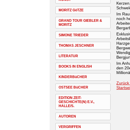
Kerzen,
Schwele
MORITZ GöTZE
Im Rau
noch he
GRAND TOUR GIEBLER &
Arbeite
MORITZ
Bergarb
Exklusi
SIMONE TRIEDER
Arbeits
Harzger
THOMAS JESCHNER
Bergwer
Wendig
LITERATUR
Bergju
Im Anha
BOOKS IN ENGLISH
den 20
Million
KINDERBüCHER
Zurück
OSTSEE BüCHER
Startse
EDITION ZEIT-
GESCHICHTE(N) E.V.,
HALLE/S.
AUTOREN
VERGRIFFEN