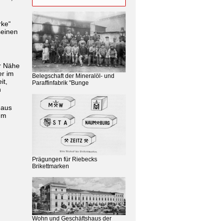
rke“
seinen
er Nähe
er im
Belegschaft der Mineralöl- und
it,
Paraffinfabrik "Bunge
n
 aus
um
Prägungen für Riebecks
Brikettmarken
Wohn und Geschäftshaus der