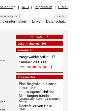
sbelehrung
|
AGB
|
Impressum
|
E-Mail
ndlerinformation
|
Links
|
Datenschutz
<–
6/20
–>
Lesermeinungen (0)
Warenkorb
Ausgewählte Artikel: 17
ramm
Summe: 299.30 €
Warenkorb anzeigen
Presseecho
Eine Biografie, die sozial-,
kultur- und
industriegeschichtliche
Mitteilungen bündelt.
(Christian Eger - Kultur - Mitteldeutsche
trie
Zeitung)
Rockefeller von Halle
tts,
(BILD)