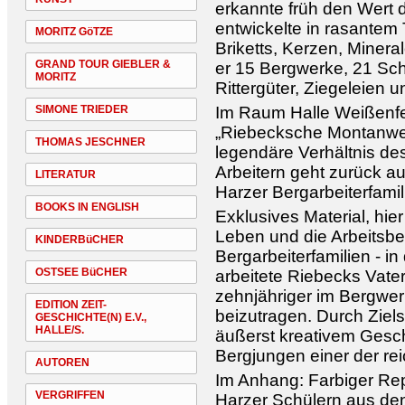
erkannte früh den Wert 
entwickelte in rasantem
MORITZ GöTZE
Briketts, Kerzen, Mineral
GRAND TOUR GIEBLER &
er 15 Bergwerke, 21 Sch
MORITZ
Rittergüter, Ziegeleien u
SIMONE TRIEDER
Im Raum Halle Weißenfel
„Riebecksche Montanwer
THOMAS JESCHNER
legendäre Verhältnis de
Arbeitern geht zurück au
LITERATUR
Harzer Bergarbeiterfamil
BOOKS IN ENGLISH
Exklusives Material, hier
Leben und die Arbeitsb
KINDERBüCHER
Bergarbeiterfamilien - 
OSTSEE BüCHER
arbeitete Riebecks Vater
zehnjähriger im Bergwer
EDITION ZEIT-
beizutragen. Durch Ziels
GESCHICHTE(N) E.V.,
HALLE/S.
äußerst kreativem Gesc
Bergjungen einer der re
AUTOREN
Im Anhang: Farbiger Repr
VERGRIFFEN
Harzer Schülern aus den