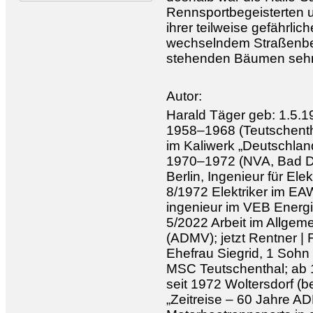
Rennsportbegeisterten 
ihrer teilweise gefährli
wechselndem Straßenbel
stehenden Bäumen sehr 
Autor:
Harald Täger geb: 1.5.
1958–1968 (Teutschenth
im Kaliwerk „Deutschland
1970–1972 (NVA, Bad Dü
Berlin, Ingenieur für El
8/1972 Elektriker im EA
ingenieur im VEB Energ
5/2022 Arbeit im Allge
(ADMV); jetzt Rentner | F
Ehefrau Siegrid, 1 Sohn 
MSC Teutschenthal; ab 
seit 1972 Woltersdorf (be
„Zeitreise – 60 Jahre A