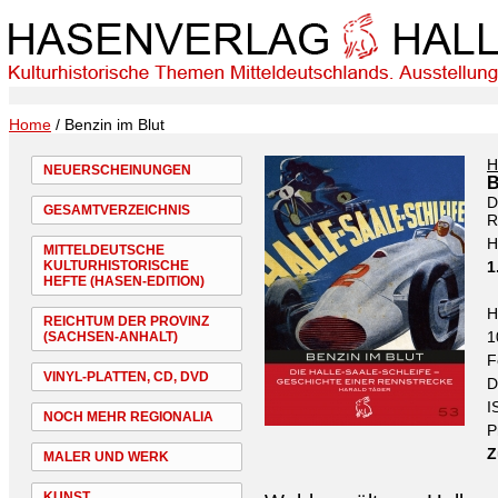
Home
/ Benzin im Blut
H
NEUERSCHEINUNGEN
B
D
GESAMTVERZEICHNIS
R
H
MITTELDEUTSCHE
KULTURHISTORISCHE
1
HEFTE (HASEN-EDITION)
H
REICHTUM DER PROVINZ
1
(SACHSEN-ANHALT)
F
VINYL-PLATTEN, CD, DVD
D
I
NOCH MEHR REGIONALIA
P
Z
MALER UND WERK
KUNST