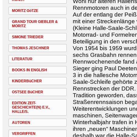
Wohl nur älteren Hallens
Rennmotoren auch in der
MORITZ GöTZE
Auf der entlang der Peiß
mit einer Streckenläng
GRAND TOUR GIEBLER &
MORITZ
(Kleine Halle-Saale-Sch
Motorrad- und Formelrenn
SIMONE TRIEDER
Beteiligung in den vers
Von 1954 bis 1959 wurd
THOMAS JESCHNER
sechs Grasbahn rennen 
LITERATUR
Rennwochenende fand am 
Sieger ging Paul Deete
BOOKS IN ENGLISH
3 in die hallesche Motor
Saale-Schleife gehörte 
KINDERBüCHER
Rennstrecken der DDR. A
OSTSEE BüCHER
Tradition geworden, das
Straßenrennsaison beg
EDITION ZEIT-
GESCHICHTE(N) E.V.,
Weiterentwicklungen un
HALLE/S.
maschinen, Seitenwage
Winterhalbjahr trafen in
AUTOREN
ihren „neuen“ Maschinen
VERGRIFFEN
deshalb war die Halle-Sa