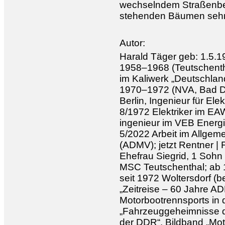
wechselndem Straßenbel
stehenden Bäumen sehr 
Autor:
Harald Täger geb: 1.5.
1958–1968 (Teutschenth
im Kaliwerk „Deutschland
1970–1972 (NVA, Bad Dü
Berlin, Ingenieur für El
8/1972 Elektriker im EA
ingenieur im VEB Energ
5/2022 Arbeit im Allge
(ADMV); jetzt Rentner | F
Ehefrau Siegrid, 1 Sohn 
MSC Teutschenthal; ab 
seit 1972 Woltersdorf (be
„Zeitreise – 60 Jahre A
Motorbootrennsports in 
„Fahrzeuggeheimnisse d
der DDR“, Bildband „Moto