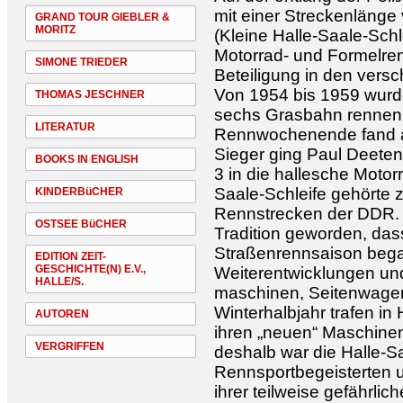
mit einer Streckenläng
GRAND TOUR GIEBLER &
MORITZ
(Kleine Halle-Saale-Sch
Motorrad- und Formelrenn
SIMONE TRIEDER
Beteiligung in den vers
Von 1954 bis 1959 wurd
THOMAS JESCHNER
sechs Grasbahn rennen 
LITERATUR
Rennwochenende fand am 
Sieger ging Paul Deete
BOOKS IN ENGLISH
3 in die hallesche Motor
Saale-Schleife gehörte 
KINDERBüCHER
Rennstrecken der DDR. A
OSTSEE BüCHER
Tradition geworden, das
Straßenrennsaison beg
EDITION ZEIT-
GESCHICHTE(N) E.V.,
Weiterentwicklungen un
HALLE/S.
maschinen, Seitenwage
Winterhalbjahr trafen in
AUTOREN
ihren „neuen“ Maschinen
VERGRIFFEN
deshalb war die Halle-Sa
Rennsportbegeisterten 
ihrer teilweise gefährli