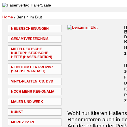
Home
/ Benzin im Blut
H
NEUERSCHEINUNGEN
B
D
GESAMTVERZEICHNIS
R
H
MITTELDEUTSCHE
KULTURHISTORISCHE
1
HEFTE (HASEN-EDITION)
H
REICHTUM DER PROVINZ
1
(SACHSEN-ANHALT)
F
VINYL-PLATTEN, CD, DVD
D
I
NOCH MEHR REGIONALIA
P
Z
MALER UND WERK
KUNST
Wohl nur älteren Hallens
Rennmotoren auch in der
MORITZ GöTZE
Auf der entlang der Peiß