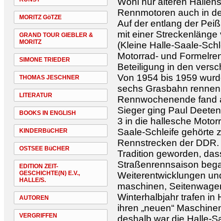
Wohl nur älteren Hallens
Rennmotoren auch in der
MORITZ GöTZE
Auf der entlang der Peiß
mit einer Streckenläng
GRAND TOUR GIEBLER &
MORITZ
(Kleine Halle-Saale-Sch
Motorrad- und Formelrenn
SIMONE TRIEDER
Beteiligung in den vers
Von 1954 bis 1959 wurd
THOMAS JESCHNER
sechs Grasbahn rennen 
LITERATUR
Rennwochenende fand am 
Sieger ging Paul Deete
BOOKS IN ENGLISH
3 in die hallesche Motor
Saale-Schleife gehörte 
KINDERBüCHER
Rennstrecken der DDR. A
OSTSEE BüCHER
Tradition geworden, das
Straßenrennsaison beg
EDITION ZEIT-
GESCHICHTE(N) E.V.,
Weiterentwicklungen un
HALLE/S.
maschinen, Seitenwage
Winterhalbjahr trafen in
AUTOREN
ihren „neuen“ Maschinen
VERGRIFFEN
deshalb war die Halle-Sa