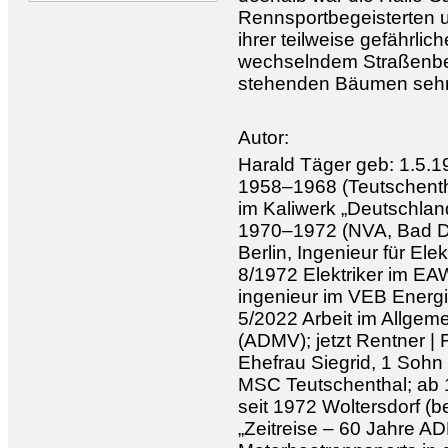
Rennsportbegeisterten 
ihrer teilweise gefährli
wechselndem Straßenbel
stehenden Bäumen sehr 
Autor:
Harald Täger geb: 1.5.
1958–1968 (Teutschenth
im Kaliwerk „Deutschland
1970–1972 (NVA, Bad Dü
Berlin, Ingenieur für El
8/1972 Elektriker im EA
ingenieur im VEB Energ
5/2022 Arbeit im Allge
(ADMV); jetzt Rentner | F
Ehefrau Siegrid, 1 Sohn 
MSC Teutschenthal; ab 
seit 1972 Woltersdorf (be
„Zeitreise – 60 Jahre A