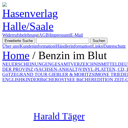
Widerrufsbelehrung
|
AGB
|
Impressum
|
E-Mail
Über uns
|
Kundeninformation
|
Händlerinformation
|
Links
|
Datenschutz
Home
/ Benzin im Blut
NEUERSCHEINUNGEN
GESAMTVERZEICHNIS
MITTELDEU
DER PROVINZ (SACHSEN-ANHALT)
VINYL-PLATTEN, CD,
GöTZE
GRAND TOUR GIEBLER & MORITZ
SIMONE TRIEDE
ENGLISH
KINDERBüCHER
OSTSEE BüCHER
EDITION ZEIT-G
Harald Täger