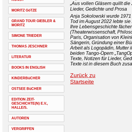
„Aus vollen Gläsern quillt die 
Lieder, Gedichte und Prosa
MORITZ GöTZE
Anja Sokolowski wurde 1971 
Tod im August 2022 lebte sie 
GRAND TOUR GIEBLER &
MORITZ
Ihre Lebensgeschichte fächer
(Theaterwissenschaft, Philos
SIMONE TRIEDER
Paris, Organisation von Kleink
Sängerin, Gründung einer Büh
THOMAS JESCHNER
Arbeit als Logopädin, Mutter i
beiden Tango-Opern „TangOpe
LITERATUR
Texte, Notizen für Lieder, Ge
Texte ist in diesem Buch zus
BOOKS IN ENGLISH
Zurück zu
KINDERBüCHER
Startseite
OSTSEE BüCHER
EDITION ZEIT-
GESCHICHTE(N) E.V.,
HALLE/S.
AUTOREN
VERGRIFFEN