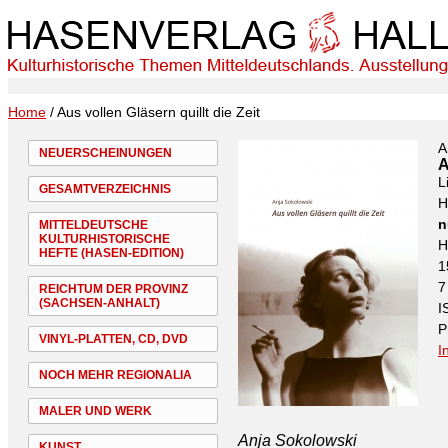
Home
/ Aus vollen Gläsern quillt die Zeit
A
NEUERSCHEINUNGEN
A
L
GESAMTVERZEICHNIS
H
n
MITTELDEUTSCHE
KULTURHISTORISCHE
H
HEFTE (HASEN-EDITION)
1
7
REICHTUM DER PROVINZ
(SACHSEN-ANHALT)
I
P
VINYL-PLATTEN, CD, DVD
I
NOCH MEHR REGIONALIA
MALER UND WERK
Anja Sokolowski
KUNST