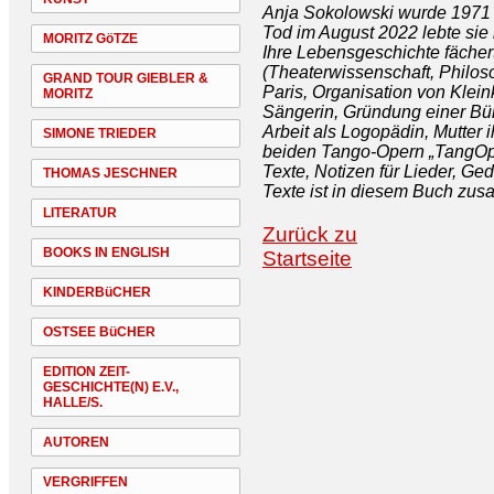
Anja Sokolowski wurde 1971 
Tod im August 2022 lebte sie 
MORITZ GöTZE
Ihre Lebensgeschichte fächer
(Theaterwissenschaft, Philos
GRAND TOUR GIEBLER &
Paris, Organisation von Kleink
MORITZ
Sängerin, Gründung einer Büh
Arbeit als Logopädin, Mutter i
SIMONE TRIEDER
beiden Tango-Opern „TangOpe
Texte, Notizen für Lieder, Ge
THOMAS JESCHNER
Texte ist in diesem Buch zus
LITERATUR
Zurück zu
BOOKS IN ENGLISH
Startseite
KINDERBüCHER
OSTSEE BüCHER
EDITION ZEIT-
GESCHICHTE(N) E.V.,
HALLE/S.
AUTOREN
VERGRIFFEN