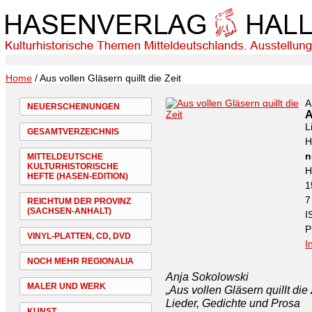
Home
/ Aus vollen Gläsern quillt die Zeit
A
NEUERSCHEINUNGEN
A
L
GESAMTVERZEICHNIS
H
n
MITTELDEUTSCHE
KULTURHISTORISCHE
H
HEFTE (HASEN-EDITION)
1
7
REICHTUM DER PROVINZ
(SACHSEN-ANHALT)
I
P
VINYL-PLATTEN, CD, DVD
I
NOCH MEHR REGIONALIA
Anja Sokolowski
MALER UND WERK
„Aus vollen Gläsern quillt die 
Lieder, Gedichte und Prosa
KUNST