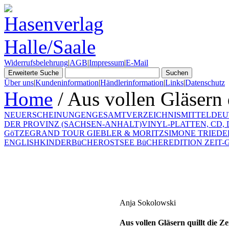
Widerrufsbelehrung
|
AGB
|
Impressum
|
E-Mail
Über uns
|
Kundeninformation
|
Händlerinformation
|
Links
|
Datenschutz
Home
/ Aus vollen Gläsern q
NEUERSCHEINUNGEN
GESAMTVERZEICHNIS
MITTELDEU
DER PROVINZ (SACHSEN-ANHALT)
VINYL-PLATTEN, CD,
GöTZE
GRAND TOUR GIEBLER & MORITZ
SIMONE TRIEDE
ENGLISH
KINDERBüCHER
OSTSEE BüCHER
EDITION ZEIT-G
Anja Sokolowski
Aus vollen Gläsern quillt die Ze