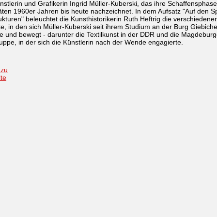
ünstlerin und Grafikerin Ingrid Müller-Kuberski, das ihre Schaffensphas
ten 1960er Jahren bis heute nachzeichnet. In dem Aufsatz "Auf den S
ukturen" beleuchtet die Kunsthistorikerin Ruth Heftrig die verschiedene
e, in den sich Müller-Kuberski seit ihrem Studium an der Burg Giebich
 und bewegt - darunter die Textilkunst in der DDR und die Magdeburg
ruppe, in der sich die Künstlerin nach der Wende engagierte.
 zu
ite