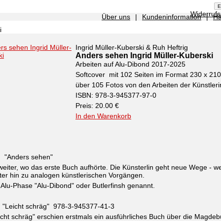
Widerruf
Über uns
|
Kundeninformation
|
Hä
i
Ingrid Müller-Kuberski & Ruh Heftrig
Anders sehen Ingrid Müller-Kuberski
Arbeiten auf Alu-Dibond 2017-2025
Softcover mit 102 Seiten im Format 230 x 2
über 105 Fotos von den Arbeiten der Künstleri
ISBN: 978-3-945377-97-0
Preis: 20.00 €
In den Warenkorb
h "Anders sehen"
eiter, wo das erste Buch aufhörte. Die Künsterlin geht neue Wege - 
er hin zu analogen künstlerischen Vorgängen.
 Alu-Phase "Alu-Dibond" oder Butlerfinsh genannt.
h "Leicht schräg" 978-3-945377-41-3
icht schräg" erschien erstmals ein ausführliches Buch über die Magdeb