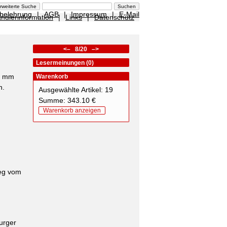
sbelehrung
|
AGB
|
Impressum
|
E-Mail
ndlerinformation
|
Links
|
Datenschutz
<–
8/20
–>
Lesermeinungen (0)
10 mm
Warenkorb
n.
Ausgewählte Artikel: 19
Summe: 343.10 €
Warenkorb anzeigen
weg vom
urger