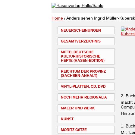
Home
/ Anders sehen Ingrid Müller-Kubersk
NEUERSCHEINUNGEN
GESAMTVERZEICHNIS
MITTELDEUTSCHE
KULTURHISTORISCHE
HEFTE (HASEN-EDITION)
REICHTUM DER PROVINZ
(SACHSEN-ANHALT)
VINYL-PLATTEN, CD, DVD
2. Buc
NOCH MEHR REGIONALIA
macht w
Comput
MALER UND WERK
Hin zur
KUNST
1. Buc
MORITZ GöTZE
Mit "Le