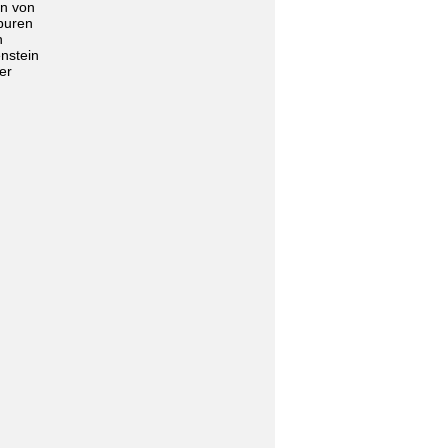
en von
puren
n
enstein
er