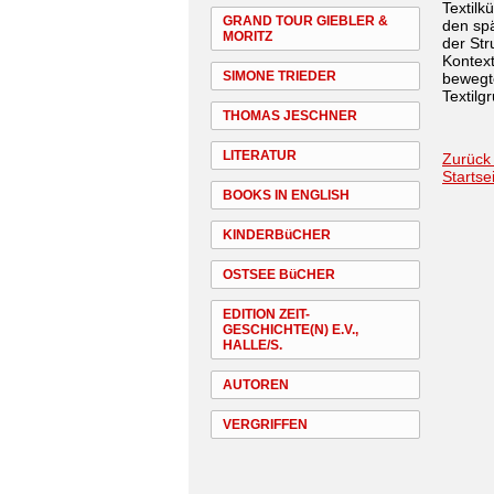
Textilk
GRAND TOUR GIEBLER &
den spä
MORITZ
der Str
Kontext
SIMONE TRIEDER
bewegte
Textilg
THOMAS JESCHNER
LITERATUR
Zurück
Startse
BOOKS IN ENGLISH
KINDERBüCHER
OSTSEE BüCHER
EDITION ZEIT-
GESCHICHTE(N) E.V.,
HALLE/S.
AUTOREN
VERGRIFFEN