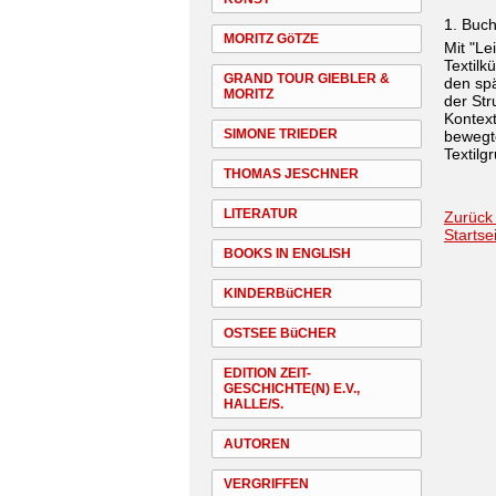
1. Buc
MORITZ GöTZE
Mit "Le
Textilk
GRAND TOUR GIEBLER &
den spä
MORITZ
der Str
Kontext
SIMONE TRIEDER
bewegte
Textilg
THOMAS JESCHNER
LITERATUR
Zurück
Startse
BOOKS IN ENGLISH
KINDERBüCHER
OSTSEE BüCHER
EDITION ZEIT-
GESCHICHTE(N) E.V.,
HALLE/S.
AUTOREN
VERGRIFFEN