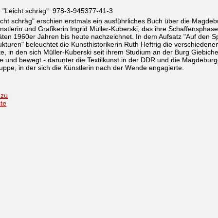
h "Leicht schräg" 978-3-945377-41-3
icht schräg" erschien erstmals ein ausführliches Buch über die Magdeb
ünstlerin und Grafikerin Ingrid Müller-Kuberski, das ihre Schaffensphas
ten 1960er Jahren bis heute nachzeichnet. In dem Aufsatz "Auf den S
ukturen" beleuchtet die Kunsthistorikerin Ruth Heftrig die verschiedene
e, in den sich Müller-Kuberski seit ihrem Studium an der Burg Giebich
 und bewegt - darunter die Textilkunst in der DDR und die Magdeburg
ruppe, in der sich die Künstlerin nach der Wende engagierte.
 zu
ite