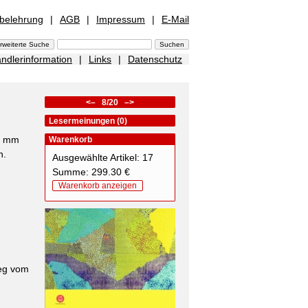
sbelehrung
|
AGB
|
Impressum
|
E-Mail
ndlerinformation
|
Links
|
Datenschutz
<–
8/20
–>
Lesermeinungen (0)
10 mm
Warenkorb
n.
Ausgewählte Artikel: 17
Summe: 299.30 €
Warenkorb anzeigen
weg vom