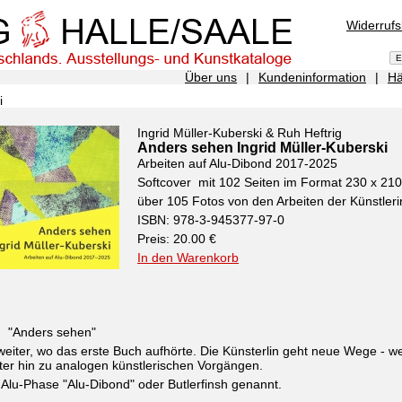
Widerruf
Über uns
|
Kundeninformation
|
Hä
i
Ingrid Müller-Kuberski & Ruh Heftrig
Anders sehen Ingrid Müller-Kuberski
Arbeiten auf Alu-Dibond 2017-2025
Softcover mit 102 Seiten im Format 230 x 2
über 105 Fotos von den Arbeiten der Künstleri
ISBN: 978-3-945377-97-0
Preis: 20.00 €
In den Warenkorb
h "Anders sehen"
eiter, wo das erste Buch aufhörte. Die Künsterlin geht neue Wege - 
er hin zu analogen künstlerischen Vorgängen.
 Alu-Phase "Alu-Dibond" oder Butlerfinsh genannt.