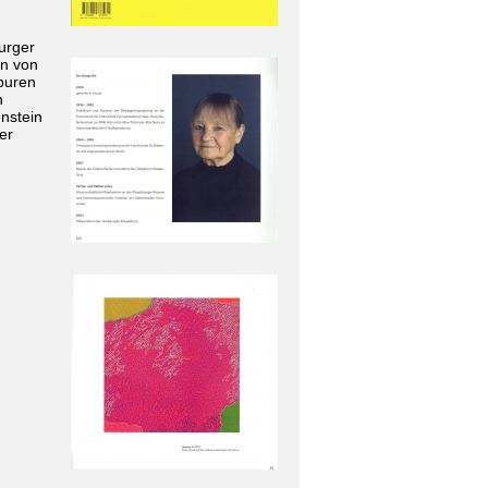
urger
en von
puren
n
enstein
er