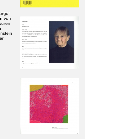
urger
en von
puren
n
enstein
er