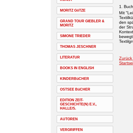
1. Buc
MORITZ GöTZE
Mit "Le
Textilk
GRAND TOUR GIEBLER &
den spä
MORITZ
der Str
Kontext
SIMONE TRIEDER
bewegte
Textilg
THOMAS JESCHNER
LITERATUR
Zurück
Startse
BOOKS IN ENGLISH
KINDERBüCHER
OSTSEE BüCHER
EDITION ZEIT-
GESCHICHTE(N) E.V.,
HALLE/S.
AUTOREN
VERGRIFFEN