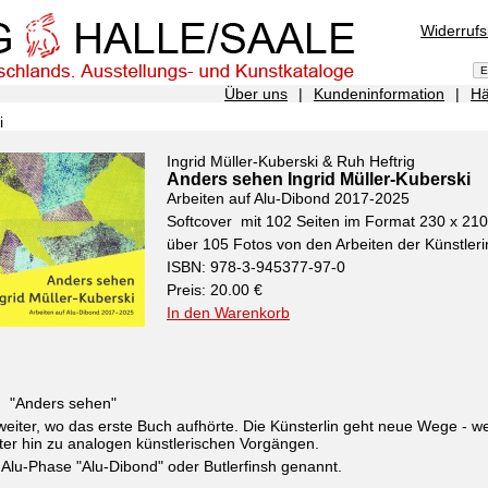
Widerruf
Über uns
|
Kundeninformation
|
Hä
i
Ingrid Müller-Kuberski & Ruh Heftrig
Anders sehen Ingrid Müller-Kuberski
Arbeiten auf Alu-Dibond 2017-2025
Softcover mit 102 Seiten im Format 230 x 2
über 105 Fotos von den Arbeiten der Künstleri
ISBN: 978-3-945377-97-0
Preis: 20.00 €
In den Warenkorb
h "Anders sehen"
eiter, wo das erste Buch aufhörte. Die Künsterlin geht neue Wege - 
er hin zu analogen künstlerischen Vorgängen.
 Alu-Phase "Alu-Dibond" oder Butlerfinsh genannt.