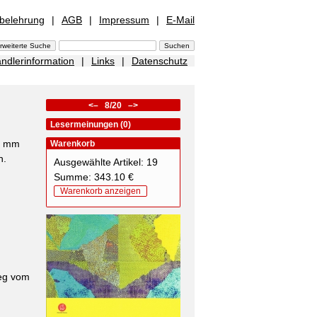
sbelehrung
|
AGB
|
Impressum
|
E-Mail
ndlerinformation
|
Links
|
Datenschutz
<–
8/20
–>
Lesermeinungen (0)
10 mm
Warenkorb
n.
Ausgewählte Artikel: 19
Summe: 343.10 €
Warenkorb anzeigen
weg vom