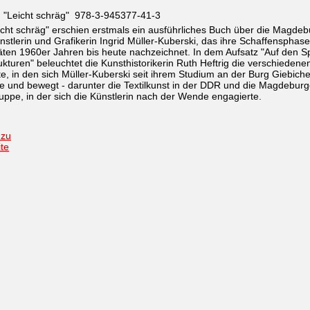
h "Leicht schräg" 978-3-945377-41-3
icht schräg" erschien erstmals ein ausführliches Buch über die Magdeb
ünstlerin und Grafikerin Ingrid Müller-Kuberski, das ihre Schaffensphas
ten 1960er Jahren bis heute nachzeichnet. In dem Aufsatz "Auf den S
ukturen" beleuchtet die Kunsthistorikerin Ruth Heftrig die verschiedene
e, in den sich Müller-Kuberski seit ihrem Studium an der Burg Giebich
 und bewegt - darunter die Textilkunst in der DDR und die Magdeburg
ruppe, in der sich die Künstlerin nach der Wende engagierte.
 zu
ite