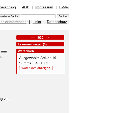
sbelehrung
|
AGB
|
Impressum
|
E-Mail
ndlerinformation
|
Links
|
Datenschutz
<–
8/20
–>
Lesermeinungen (0)
10 mm
Warenkorb
n.
Ausgewählte Artikel: 19
Summe: 343.10 €
Warenkorb anzeigen
weg vom