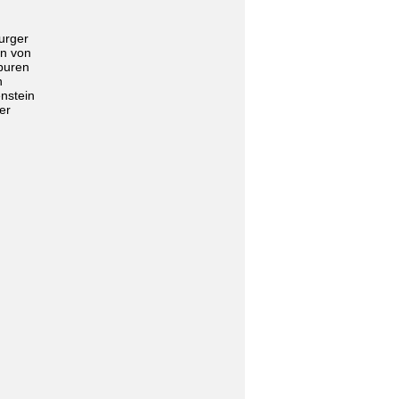
urger
en von
puren
n
enstein
er