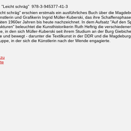
h "Leicht schräg" 978-3-945377-41-3
icht schräg" erschien erstmals ein ausführliches Buch über die Magdeb
ünstlerin und Grafikerin Ingrid Müller-Kuberski, das ihre Schaffensphas
ten 1960er Jahren bis heute nachzeichnet. In dem Aufsatz "Auf den S
ukturen" beleuchtet die Kunsthistorikerin Ruth Heftrig die verschiedene
e, in den sich Müller-Kuberski seit ihrem Studium an der Burg Giebich
 und bewegt - darunter die Textilkunst in der DDR und die Magdeburg
ruppe, in der sich die Künstlerin nach der Wende engagierte.
 zu
ite