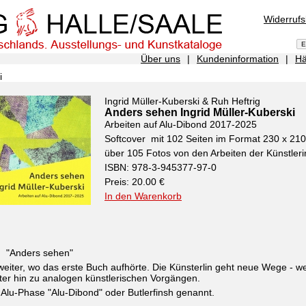
Widerruf
Über uns
|
Kundeninformation
|
Hä
i
Ingrid Müller-Kuberski & Ruh Heftrig
Anders sehen Ingrid Müller-Kuberski
Arbeiten auf Alu-Dibond 2017-2025
Softcover mit 102 Seiten im Format 230 x 2
über 105 Fotos von den Arbeiten der Künstleri
ISBN: 978-3-945377-97-0
Preis: 20.00 €
In den Warenkorb
h "Anders sehen"
eiter, wo das erste Buch aufhörte. Die Künsterlin geht neue Wege - 
er hin zu analogen künstlerischen Vorgängen.
 Alu-Phase "Alu-Dibond" oder Butlerfinsh genannt.