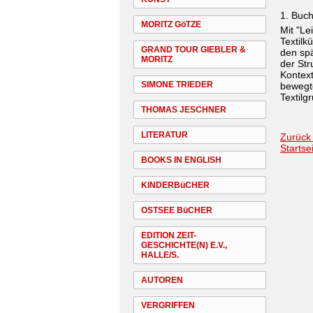
1. Buc
MORITZ GöTZE
Mit "Le
Textilk
GRAND TOUR GIEBLER &
den spä
MORITZ
der Str
Kontext
SIMONE TRIEDER
bewegte
Textilg
THOMAS JESCHNER
LITERATUR
Zurück
Startse
BOOKS IN ENGLISH
KINDERBüCHER
OSTSEE BüCHER
EDITION ZEIT-
GESCHICHTE(N) E.V.,
HALLE/S.
AUTOREN
VERGRIFFEN