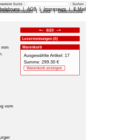
sbelehrung
|
AGB
|
Impressum
|
E-Mail
ndlerinformation
|
Links
|
Datenschutz
<–
8/20
–>
Lesermeinungen (0)
10 mm
Warenkorb
n.
Ausgewählte Artikel: 17
Summe: 299.30 €
Warenkorb anzeigen
weg vom
urger