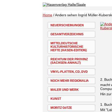
Home
/ Anders sehen Ingrid Müller-Kubersk
NEUERSCHEINUNGEN
GESAMTVERZEICHNIS
MITTELDEUTSCHE
KULTURHISTORISCHE
HEFTE (HASEN-EDITION)
REICHTUM DER PROVINZ
(SACHSEN-ANHALT)
VINYL-PLATTEN, CD, DVD
2. Buc
NOCH MEHR REGIONALIA
macht w
Comput
MALER UND WERK
Hin zur
KUNST
1. Buc
MORITZ GöTZE
Mit "Le