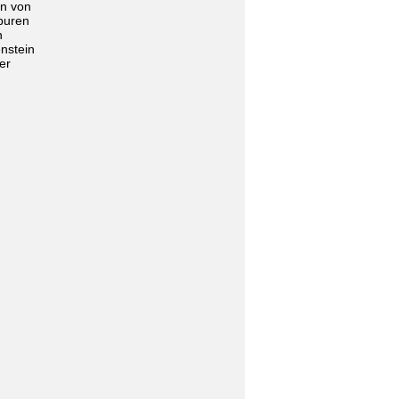
en von
puren
n
enstein
er