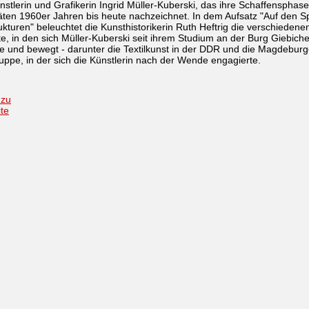
ünstlerin und Grafikerin Ingrid Müller-Kuberski, das ihre Schaffensphas
ten 1960er Jahren bis heute nachzeichnet. In dem Aufsatz "Auf den S
ukturen" beleuchtet die Kunsthistorikerin Ruth Heftrig die verschiedene
e, in den sich Müller-Kuberski seit ihrem Studium an der Burg Giebich
 und bewegt - darunter die Textilkunst in der DDR und die Magdeburg
ruppe, in der sich die Künstlerin nach der Wende engagierte.
 zu
ite