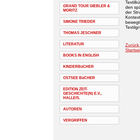
Textilk
GRAND TOUR GIEBLER &
den spä
MORITZ
der Str
Kontext
SIMONE TRIEDER
bewegte
Textilg
THOMAS JESCHNER
LITERATUR
Zurück
Startse
BOOKS IN ENGLISH
KINDERBüCHER
OSTSEE BüCHER
EDITION ZEIT-
GESCHICHTE(N) E.V.,
HALLE/S.
AUTOREN
VERGRIFFEN