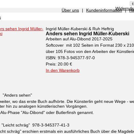
Widerruf
Über uns
|
Kundeninformation
|
Hä
i
Ingrid Müller-Kuberski & Ruh Heftrig
Anders sehen Ingrid Müller-Kuberski
Arbeiten auf Alu-Dibond 2017-2025
Softcover mit 102 Seiten im Format 230 x 2
über 105 Fotos von den Arbeiten der Künstleri
ISBN: 978-3-945377-97-0
Preis: 20.00 €
In den Warenkorb
h "Anders sehen"
eiter, wo das erste Buch aufhörte. Die Künsterlin geht neue Wege - 
er hin zu analogen künstlerischen Vorgängen.
 Alu-Phase "Alu-Dibond" oder Butlerfinsh genannt.
h "Leicht schräg" 978-3-945377-41-3
icht schräg" erschien erstmals ein ausführliches Buch über die Magdeb