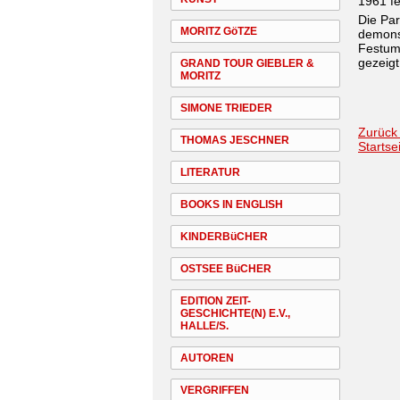
1961 fe
Die Par
MORITZ GöTZE
demonst
Festum
gezeigt
GRAND TOUR GIEBLER &
MORITZ
SIMONE TRIEDER
Zurück
THOMAS JESCHNER
Startse
LITERATUR
BOOKS IN ENGLISH
KINDERBüCHER
OSTSEE BüCHER
EDITION ZEIT-
GESCHICHTE(N) E.V.,
HALLE/S.
AUTOREN
VERGRIFFEN