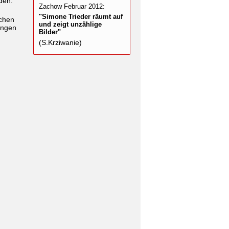
den.
Zachow Februar 2012:
"Simone Trieder räumt auf
schen
und zeigt unzählige
ungen
Bilder"
(S.Krziwanie)