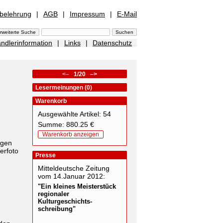
sbelehrung
|
AGB
|
Impressum
|
E-Mail
ndlerinformation
|
Links
|
Datenschutz
<–
1/20
–>
Lesermeinungen (0)
Warenkorb
Ausgewählte Artikel: 54
Summe: 880.25 €
Warenkorb anzeigen
ngen
erfoto
Presse
Mitteldeutsche Zeitung
vom 14.Januar 2012:
"Ein kleines Meisterstück
regionaler
Kulturgeschichts-
schreibung"