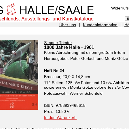
Widerruf
Über uns
|
Kundeninformation
|
Hä
Simone Trieder
1000 Jahre Halle - 1961
Kleine Abrechnung mit einem großem Irrtum
Herausgeber: Peter Gerlach und Moritz Götze
Heft Nr. 24
Broschur, 20,0 X 14,8 cm
112 Seiten, 125 s/w Fotos und 10 s/w Abbildu
sowie ein von Moritz Götze coloriertes s/w Cov
Fotoauswahl: Werner Schönfeld
ISBN: 9783939468615
Preis: 13.80 €
In den Warenkorb