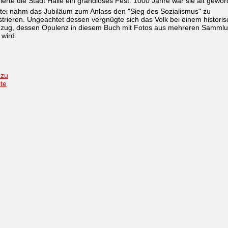
ierte die Stadt Halle ein grandioses Fest: 1000 Jahre war sie alt gewor
tei nahm das Jubiläum zum Anlass den "Sieg des Sozialismus" zu
rieren. Ungeachtet dessen vergnügte sich das Volk bei einem histori
zug, dessen Opulenz in diesem Buch mit Fotos aus mehreren Samml
 wird.
 zu
ite