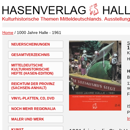
Home
/ 1000 Jahre Halle - 1961
S
NEUERSCHEINUNGEN
1
K
GESAMTVERZEICHNIS
H
MITTELDEUTSCHE
KULTURHISTORISCHE
H
HEFTE (HASEN-EDITION)
B
1
REICHTUM DER PROVINZ
s
(SACHSEN-ANHALT)
F
VINYL-PLATTEN, CD, DVD
I
NOCH MEHR REGIONALIA
P
I
MALER UND WERK
KUNST