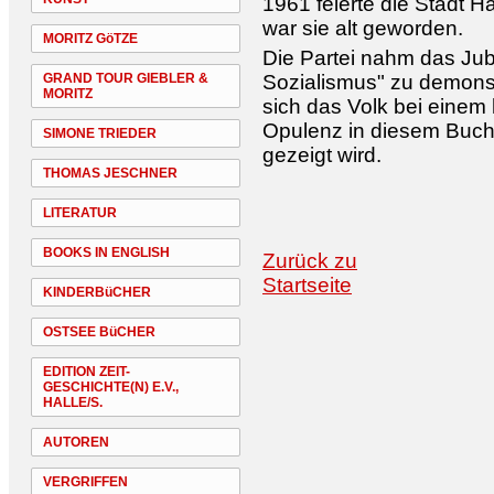
1961 feierte die Stadt H
war sie alt geworden.
MORITZ GöTZE
Die Partei nahm das Ju
GRAND TOUR GIEBLER &
Sozialismus" zu demons
MORITZ
sich das Volk bei einem
Opulenz in diesem Buc
SIMONE TRIEDER
gezeigt wird.
THOMAS JESCHNER
LITERATUR
BOOKS IN ENGLISH
Zurück zu
Startseite
KINDERBüCHER
OSTSEE BüCHER
EDITION ZEIT-
GESCHICHTE(N) E.V.,
HALLE/S.
AUTOREN
VERGRIFFEN