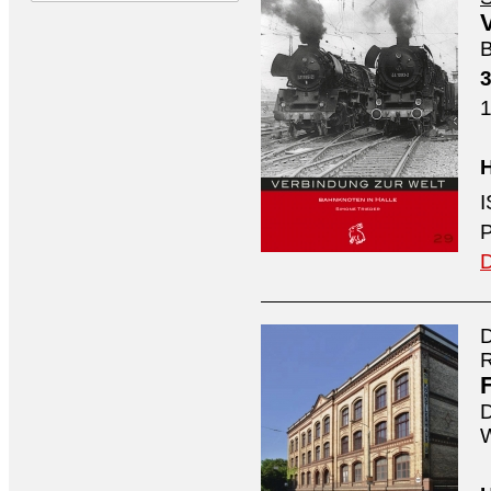
B
3
1
H
P
D
D
D
W