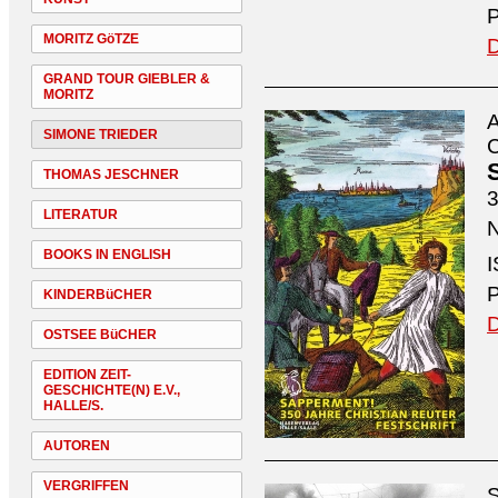
P
MORITZ GöTZE
D
GRAND TOUR GIEBLER &
MORITZ
A
SIMONE TRIEDER
C
THOMAS JESCHNER
3
LITERATUR
N
BOOKS IN ENGLISH
I
P
KINDERBüCHER
D
OSTSEE BüCHER
EDITION ZEIT-
GESCHICHTE(N) E.V.,
HALLE/S.
AUTOREN
VERGRIFFEN
S