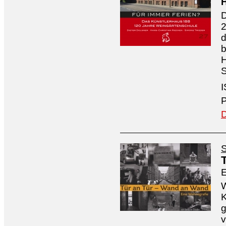
H
D
2
d
b
S
I
P
D
S
E
W
K
g
v