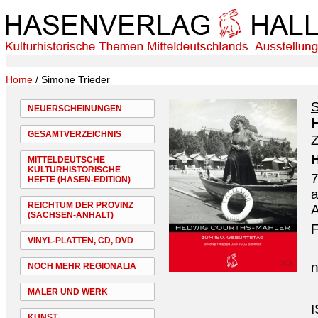
Home
/ Simone Trieder
S
NEUERSCHEINUNGEN
GESAMTVERZEICHNIS
Z
H
MITTELDEUTSCHE
KULTURHISTORISCHE
7
HEFTE (HASEN-EDITION)
a
REICHTUM DER PROVINZ
A
(SACHSEN-ANHALT)
F
VINYL-PLATTEN, CD, DVD
n
NOCH MEHR REGIONALIA
MALER UND WERK
I
KUNST