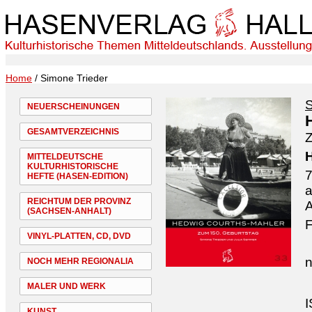
Home
/ Simone Trieder
S
NEUERSCHEINUNGEN
GESAMTVERZEICHNIS
Z
H
MITTELDEUTSCHE
KULTURHISTORISCHE
7
HEFTE (HASEN-EDITION)
a
REICHTUM DER PROVINZ
A
(SACHSEN-ANHALT)
F
VINYL-PLATTEN, CD, DVD
n
NOCH MEHR REGIONALIA
MALER UND WERK
I
KUNST