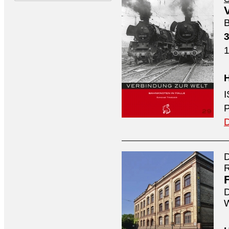
B
3
1
H
P
D
D
D
W