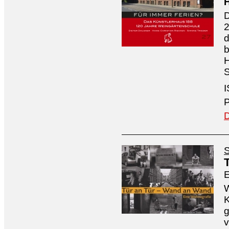
H
D
2
d
b
S
I
P
D
S
E
W
K
g
v