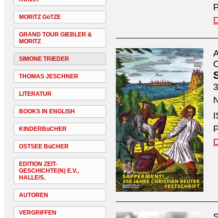
P
MORITZ GöTZE
D
GRAND TOUR GIEBLER &
MORITZ
A
SIMONE TRIEDER
C
THOMAS JESCHNER
3
LITERATUR
N
BOOKS IN ENGLISH
I
P
KINDERBüCHER
D
OSTSEE BüCHER
EDITION ZEIT-
GESCHICHTE(N) E.V.,
HALLE/S.
AUTOREN
VERGRIFFEN
S