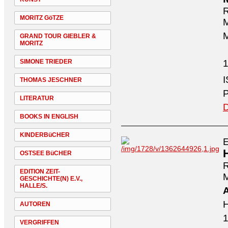
R
MORITZ GöTZE
M
M
GRAND TOUR GIEBLER &
MORITZ
SIMONE TRIEDER
1
THOMAS JESCHNER
P
LITERATUR
D
BOOKS IN ENGLISH
KINDERBüCHER
E
OSTSEE BüCHER
R
EDITION ZEIT-
M
GESCHICHTE(N) E.V.,
HALLE/S.
H
AUTOREN
1
VERGRIFFEN