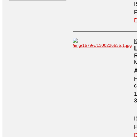
P
D
K
R
M
H
1
3
I
P
D