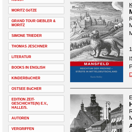
K
MORITZ GöTZE
R
GRAND TOUR GIEBLER &
M
MORITZ
M
SIMONE TRIEDER
THOMAS JESCHNER
1
LITERATUR
P
BOOKS IN ENGLISH
D
KINDERBüCHER
OSTSEE BüCHER
E
EDITION ZEIT-
GESCHICHTE(N) E.V.,
HALLE/S.
R
M
AUTOREN
VERGRIFFEN