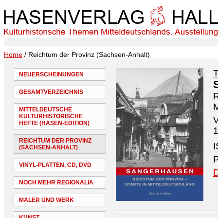
Home
/ Reichtum der Provinz (Sachsen-Anhalt)
NEUERSCHEINUNGEN
GESAMTVERZEICHNIS
R
M
MITTELDEUTSCHE
KULTURHISTORISCHE
V
HEFTE (HASEN-EDITION)
1
REICHTUM DER PROVINZ
I
(SACHSEN-ANHALT)
P
VINYL-PLATTEN, CD, DVD
D
NOCH MEHR REGIONALIA
MALER UND WERK
KUNST