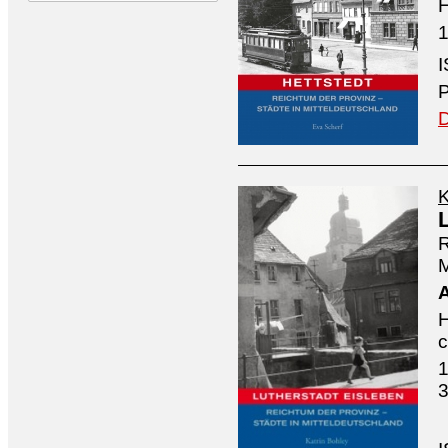
H
1
P
D
K
R
M
H
1
3