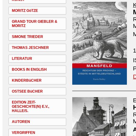
K
MORITZ GöTZE
R
GRAND TOUR GIEBLER &
M
MORITZ
M
SIMONE TRIEDER
THOMAS JESCHNER
1
LITERATUR
P
BOOKS IN ENGLISH
D
KINDERBüCHER
OSTSEE BüCHER
E
EDITION ZEIT-
GESCHICHTE(N) E.V.,
HALLE/S.
R
M
AUTOREN
VERGRIFFEN