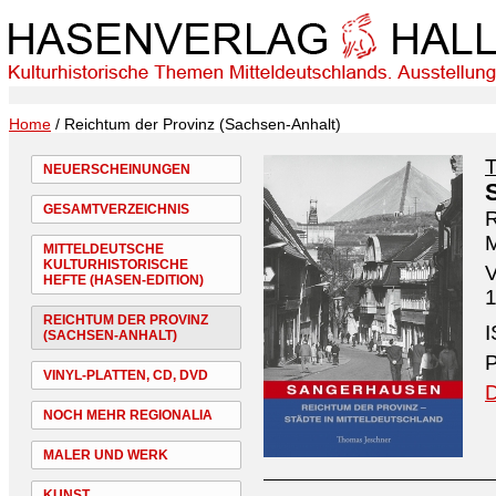
Home
/ Reichtum der Provinz (Sachsen-Anhalt)
NEUERSCHEINUNGEN
GESAMTVERZEICHNIS
R
M
MITTELDEUTSCHE
KULTURHISTORISCHE
V
HEFTE (HASEN-EDITION)
1
REICHTUM DER PROVINZ
I
(SACHSEN-ANHALT)
P
VINYL-PLATTEN, CD, DVD
D
NOCH MEHR REGIONALIA
MALER UND WERK
KUNST