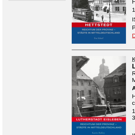
H
1
P
D
K
R
M
H
1
3