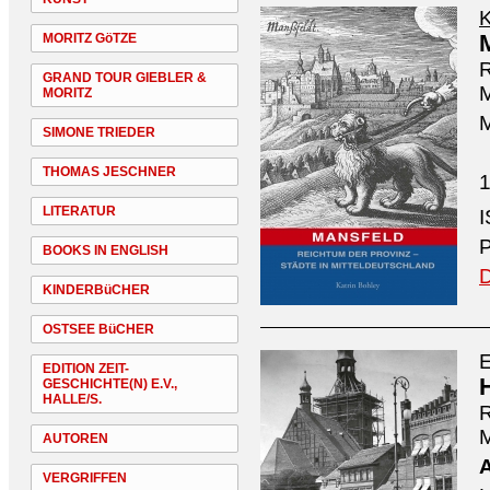
K
MORITZ GöTZE
R
GRAND TOUR GIEBLER &
M
MORITZ
M
SIMONE TRIEDER
THOMAS JESCHNER
1
LITERATUR
P
BOOKS IN ENGLISH
D
KINDERBüCHER
OSTSEE BüCHER
E
EDITION ZEIT-
GESCHICHTE(N) E.V.,
HALLE/S.
R
M
AUTOREN
VERGRIFFEN