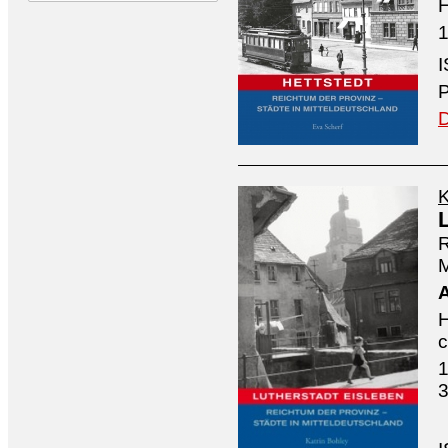
H
1
P
D
K
R
M
H
1
3