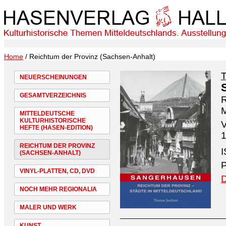
Home
/ Reichtum der Provinz (Sachsen-Anhalt)
NEUERSCHEINUNGEN
GESAMTVERZEICHNIS
R
M
MITTELDEUTSCHE
KULTURHISTORISCHE
V
HEFTE (HASEN-EDITION)
1
REICHTUM DER PROVINZ
I
(SACHSEN-ANHALT)
P
VINYL-PLATTEN, CD, DVD
D
NOCH MEHR REGIONALIA
MALER UND WERK
KUNST