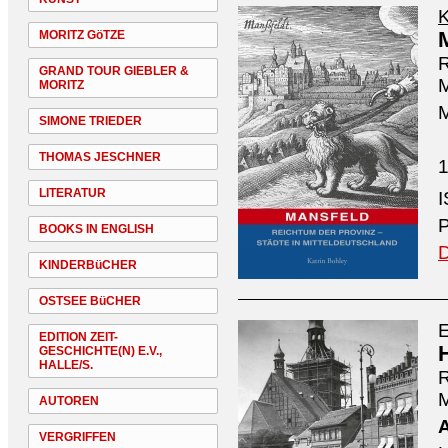
K
MORITZ GöTZE
R
GRAND TOUR GIEBLER &
M
MORITZ
M
SIMONE TRIEDER
THOMAS JESCHNER
1
LITERATUR
P
BOOKS IN ENGLISH
D
KINDERBüCHER
OSTSEE BüCHER
E
EDITION ZEIT-
GESCHICHTE(N) E.V.,
HALLE/S.
R
M
AUTOREN
VERGRIFFEN