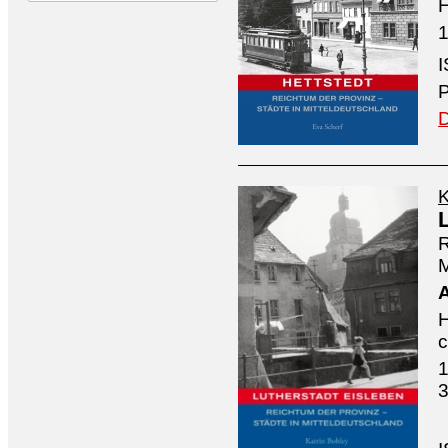
H
1
P
D
K
R
M
H
1
3