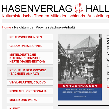
Home
/ Reichtum der Provinz (Sachsen-Anhalt)
NEUERSCHEINUNGEN
GESAMTVERZEICHNIS
R
M
MITTELDEUTSCHE
KULTURHISTORISCHE
V
HEFTE (HASEN-EDITION)
1
REICHTUM DER PROVINZ
I
(SACHSEN-ANHALT)
P
VINYL-PLATTEN, CD, DVD
D
NOCH MEHR REGIONALIA
MALER UND WERK
KUNST