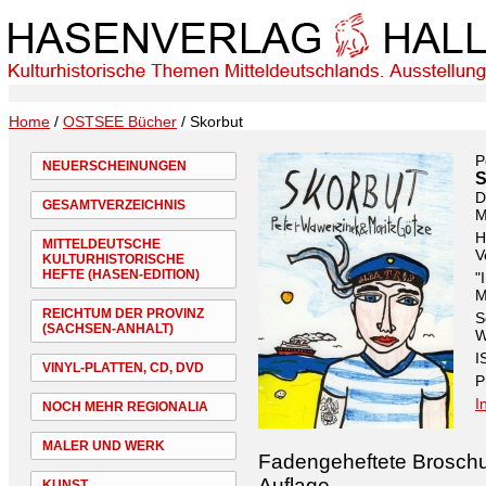
Home
/
OSTSEE Bücher
/ Skorbut
P
NEUERSCHEINUNGEN
S
D
GESAMTVERZEICHNIS
M
H
MITTELDEUTSCHE
V
KULTURHISTORISCHE
HEFTE (HASEN-EDITION)
"
M
REICHTUM DER PROVINZ
S
(SACHSEN-ANHALT)
W
I
VINYL-PLATTEN, CD, DVD
P
I
NOCH MEHR REGIONALIA
MALER UND WERK
Fadengeheftete Broschur
Auflage.
KUNST