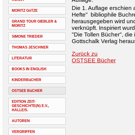
Die 1. Auflage erschien a
MORITZ GöTZE
Hefte" bibliophile Buchr
herausgegeben wird und 
GRAND TOUR GIEBLER &
MORITZ
verknüpft. Inspiriert wu
"Die Tollen Bücher", di
SIMONE TRIEDER
Gottschalk Verlag hera
THOMAS JESCHNER
Zurück zu
LITERATUR
OSTSEE Bücher
BOOKS IN ENGLISH
KINDERBüCHER
OSTSEE BüCHER
EDITION ZEIT-
GESCHICHTE(N) E.V.,
HALLE/S.
AUTOREN
VERGRIFFEN