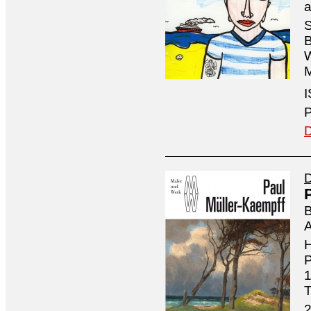
a
S
B
W
M
P
D
D
B
H
P
1
T
2