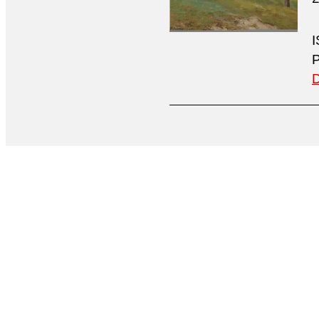
I
P
D