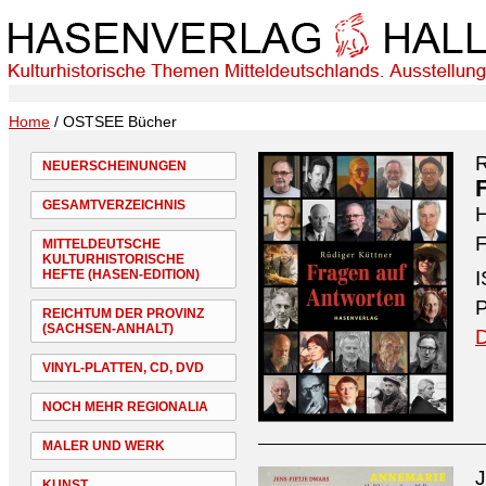
Home
/ OSTSEE Bücher
R
NEUERSCHEINUNGEN
GESAMTVERZEICHNIS
H
F
MITTELDEUTSCHE
KULTURHISTORISCHE
HEFTE (HASEN-EDITION)
I
P
REICHTUM DER PROVINZ
(SACHSEN-ANHALT)
D
VINYL-PLATTEN, CD, DVD
NOCH MEHR REGIONALIA
MALER UND WERK
J
KUNST