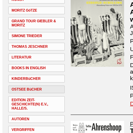
MORITZ GöTZE
GRAND TOUR GIEBLER &
MORITZ
A
J
SIMONE TRIEDER
THOMAS JESCHNER
U
F
LITERATUR
D
BOOKS IN ENGLISH
a
k
KINDERBüCHER
I
OSTSEE BüCHER
P
EDITION ZEIT-
D
GESCHICHTE(N) E.V.,
HALLE/S.
AUTOREN
P
VERGRIFFEN