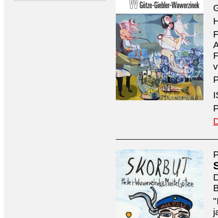
G
H
F
A
F
v
P
I
P
D
P
D
B
"
j