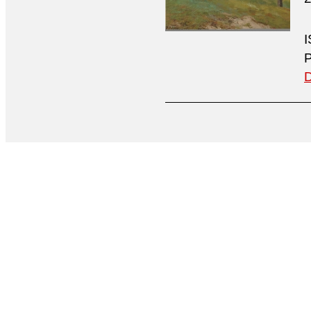
I
P
D