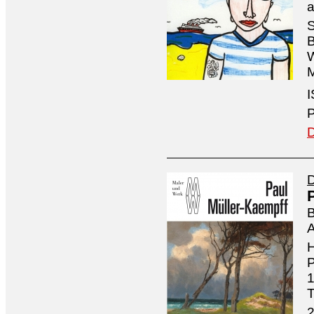
a
S
B
W
M
P
D
D
B
H
P
1
T
2