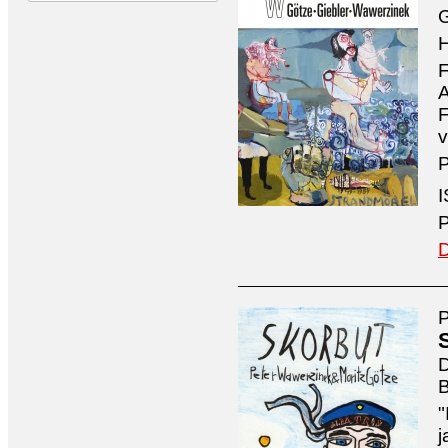
G
H
F
A
F
v
P
I
P
D
P
D
B
"
j