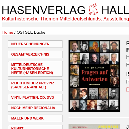
Home
/ OSTSEE Bücher
R
NEUERSCHEINUNGEN
GESAMTVERZEICHNIS
H
F
MITTELDEUTSCHE
KULTURHISTORISCHE
HEFTE (HASEN-EDITION)
I
P
REICHTUM DER PROVINZ
(SACHSEN-ANHALT)
D
VINYL-PLATTEN, CD, DVD
NOCH MEHR REGIONALIA
MALER UND WERK
J
KUNST