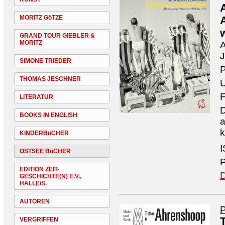
MORITZ GöTZE
GRAND TOUR GIEBLER &
MORITZ
A
J
SIMONE TRIEDER
THOMAS JESCHNER
U
F
LITERATUR
D
BOOKS IN ENGLISH
a
k
KINDERBüCHER
I
OSTSEE BüCHER
P
EDITION ZEIT-
D
GESCHICHTE(N) E.V.,
HALLE/S.
AUTOREN
P
VERGRIFFEN