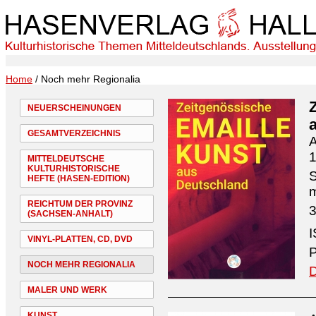
Home
/ Noch mehr Regionalia
NEUERSCHEINUNGEN
GESAMTVERZEICHNIS
A
1
MITTELDEUTSCHE
KULTURHISTORISCHE
S
HEFTE (HASEN-EDITION)
REICHTUM DER PROVINZ
3
(SACHSEN-ANHALT)
I
VINYL-PLATTEN, CD, DVD
P
NOCH MEHR REGIONALIA
D
MALER UND WERK
KUNST