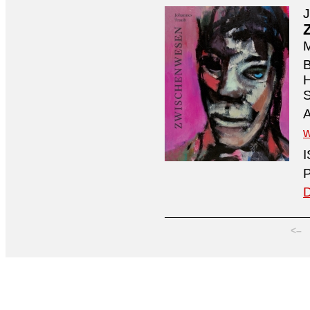
M
B
H
S
A
I
P
D
<–