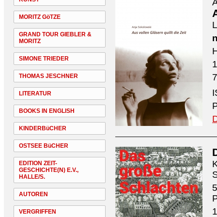
A
A
MORITZ GöTZE
L
GRAND TOUR GIEBLER &
n
MORITZ
H
SIMONE TRIEDER
7
THOMAS JESCHNER
I
LITERATUR
P
BOOKS IN ENGLISH
D
KINDERBüCHER
OSTSEE BüCHER
K
EDITION ZEIT-
GESCHICHTE(N) E.V.,
S
HALLE/S.
5
AUTOREN
1
VERGRIFFEN