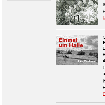
I
P
D
M
4
H
a
I
P
D