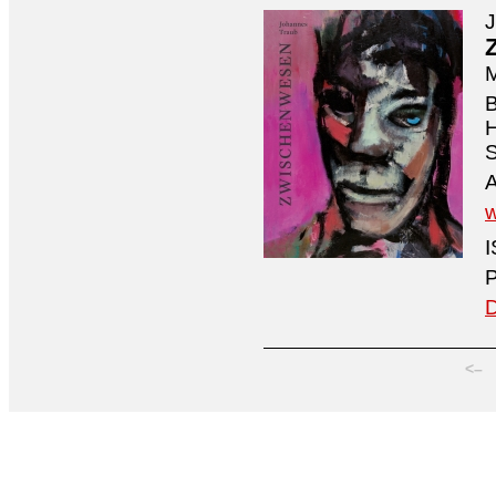
M
B
H
S
A
I
P
D
<–