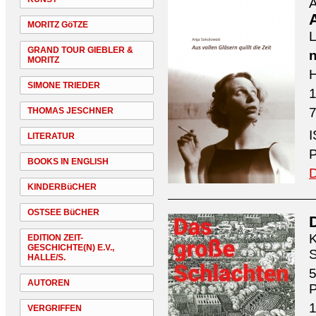
A
A
MORITZ GöTZE
L
GRAND TOUR GIEBLER &
n
MORITZ
H
SIMONE TRIEDER
7
THOMAS JESCHNER
I
LITERATUR
P
BOOKS IN ENGLISH
D
KINDERBüCHER
OSTSEE BüCHER
K
EDITION ZEIT-
GESCHICHTE(N) E.V.,
S
HALLE/S.
5
AUTOREN
1
VERGRIFFEN