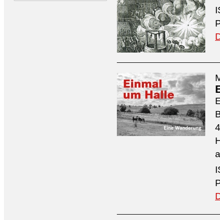
I
P
D
M
4
H
a
I
P
D