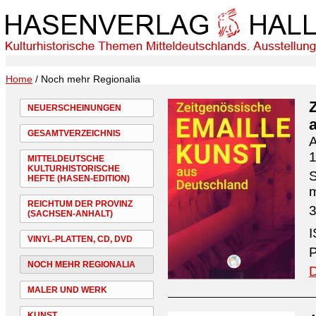
Home
/ Noch mehr Regionalia
NEUERSCHEINUNGEN
GESAMTVERZEICHNIS
A
1
MITTELDEUTSCHE
KULTURHISTORISCHE
S
HEFTE (HASEN-EDITION)
REICHTUM DER PROVINZ
3
(SACHSEN-ANHALT)
I
VINYL-PLATTEN, CD, DVD
P
NOCH MEHR REGIONALIA
D
MALER UND WERK
KUNST