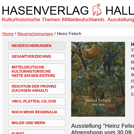
Home
/
Neuerscheinungen
/ Heinz Felsch
H
NEUERSCHEINUNGEN
1
H
GESAMTVERZEICHNIS
R
MITTELDEUTSCHE
H
KULTURHISTORISCHE
9
HEFTE (HASEN-EDITION)
I
REICHTUM DER PROVINZ
P
(SACHSEN-ANHALT)
I
VINYL-PLATTEN, CD, DVD
NOCH MEHR REGIONALIA
MALER UND WERK
Ausstellung "Heinz Fels
Ahrenshoop vom 30.09. 
KUNST