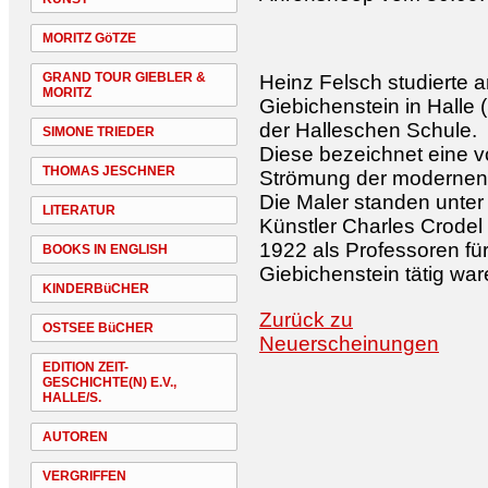
MORITZ GöTZE
GRAND TOUR GIEBLER &
Heinz Felsch studierte 
MORITZ
Giebichenstein in Halle 
der Halleschen Schule.
SIMONE TRIEDER
Diese bezeichnet eine 
THOMAS JESCHNER
Strömung der modernen 
Die Maler standen unter
LITERATUR
Künstler Charles Crodel
1922 als Professoren fü
BOOKS IN ENGLISH
Giebichenstein tätig war
KINDERBüCHER
Zurück zu
OSTSEE BüCHER
Neuerscheinungen
EDITION ZEIT-
GESCHICHTE(N) E.V.,
HALLE/S.
AUTOREN
VERGRIFFEN