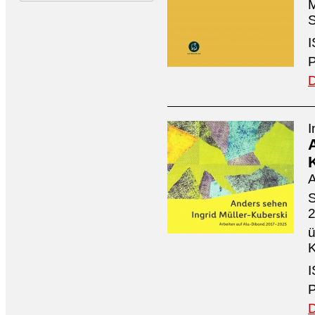
M
S
I
P
D
I
A
S
ü
K
I
P
D