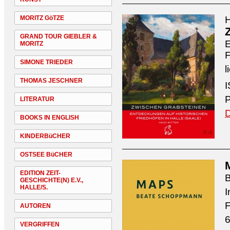
MORITZ GöTZE
H
GRAND TOUR GIEBLER &
E
MORITZ
F
SIMONE TRIEDER
l
THOMAS JESCHNER
I
P
LITERATUR
D
BOOKS IN ENGLISH
KINDERBüCHER
OSTSEE BüCHER
EDITION ZEIT-
GESCHICHTE(N) E.V.,
HALLE/S.
I
F
AUTOREN
6
VERGRIFFEN