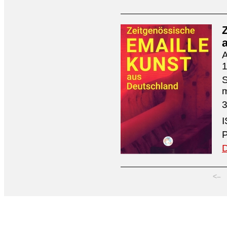
A
1
S
3
I
P
D
<–