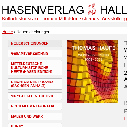
Home
/ Neuerscheinungen
NEUERSCHEINUNGEN
W
GESAMTVERZEICHNIS
W
MITTELDEUTSCHE
H
KULTURHISTORISCHE
HEFTE (HASEN-EDITION)
2
A
REICHTUM DER PROVINZ
A
(SACHSEN-ANHALT)
VINYL-PLATTEN, CD, DVD
I
NOCH MEHR REGIONALIA
P
MALER UND WERK
D
KUNST