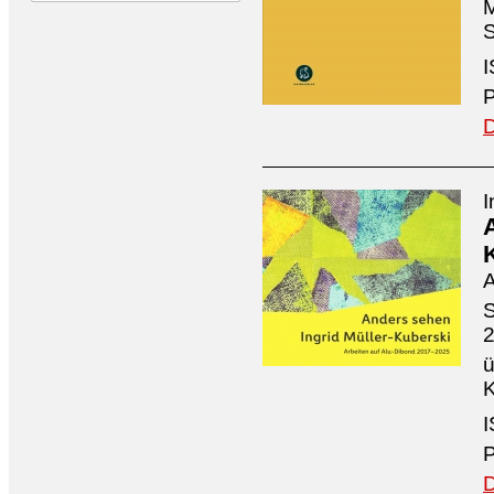
M
S
I
P
D
I
A
S
ü
K
I
P
D