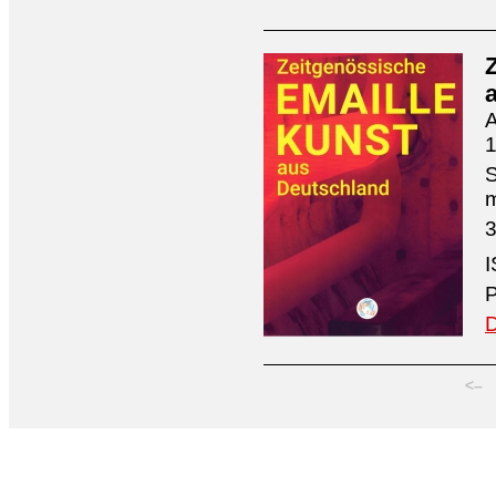
A
1
S
3
I
P
D
<–