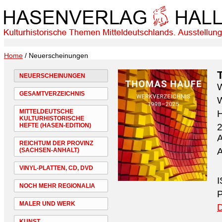
Home
/ Neuerscheinungen
NEUERSCHEINUNGEN
W
GESAMTVERZEICHNIS
W
MITTELDEUTSCHE
H
KULTURHISTORISCHE
HEFTE (HASEN-EDITION)
2
A
REICHTUM DER PROVINZ
A
(SACHSEN-ANHALT)
VINYL-PLATTEN, CD, DVD
I
NOCH MEHR REGIONALIA
P
MALER UND WERK
D
KUNST