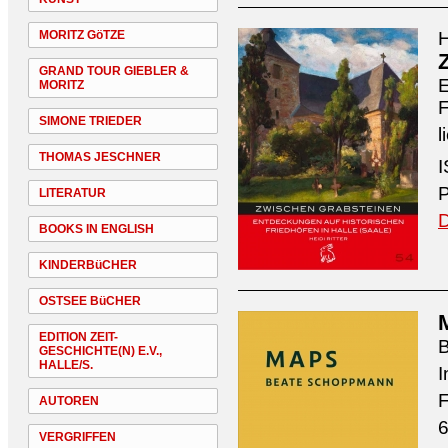
MORITZ GöTZE
H
GRAND TOUR GIEBLER &
E
MORITZ
F
SIMONE TRIEDER
l
THOMAS JESCHNER
I
P
LITERATUR
D
BOOKS IN ENGLISH
KINDERBüCHER
OSTSEE BüCHER
EDITION ZEIT-
GESCHICHTE(N) E.V.,
HALLE/S.
I
F
AUTOREN
6
VERGRIFFEN