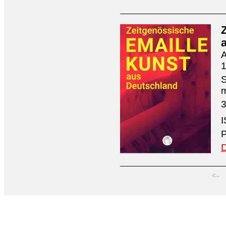
A
1
S
3
I
P
D
<–