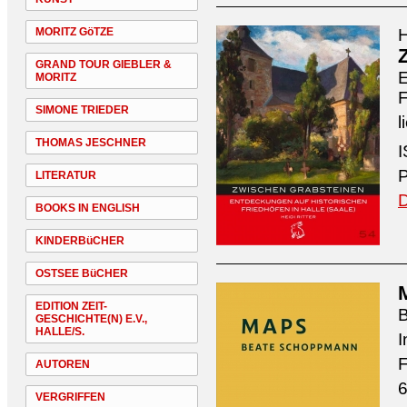
MORITZ GöTZE
H
GRAND TOUR GIEBLER &
E
MORITZ
F
SIMONE TRIEDER
l
THOMAS JESCHNER
I
P
LITERATUR
D
BOOKS IN ENGLISH
KINDERBüCHER
OSTSEE BüCHER
EDITION ZEIT-
GESCHICHTE(N) E.V.,
HALLE/S.
I
F
AUTOREN
6
VERGRIFFEN