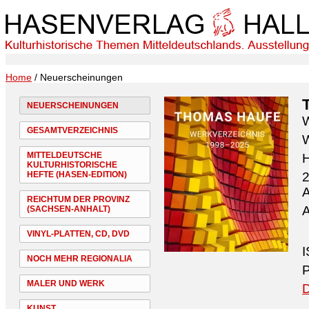
Home
/ Neuerscheinungen
NEUERSCHEINUNGEN
W
GESAMTVERZEICHNIS
W
MITTELDEUTSCHE
H
KULTURHISTORISCHE
HEFTE (HASEN-EDITION)
2
A
REICHTUM DER PROVINZ
A
(SACHSEN-ANHALT)
VINYL-PLATTEN, CD, DVD
I
NOCH MEHR REGIONALIA
P
MALER UND WERK
D
KUNST