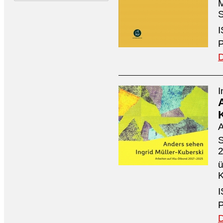
M
S
I
P
D
I
A
S
ü
K
I
P
D