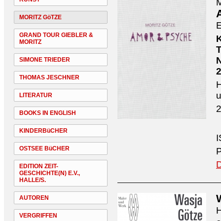
M
MORITZ GöTZE
E
GRAND TOUR GIEBLER &
MORITZ
T
N
SIMONE TRIEDER
THOMAS JESCHNER
H
u
LITERATUR
2
BOOKS IN ENGLISH
KINDERBüCHER
I
OSTSEE BüCHER
P
D
EDITION ZEIT-
GESCHICHTE(N) E.V.,
HALLE/S.
AUTOREN
H
VERGRIFFEN