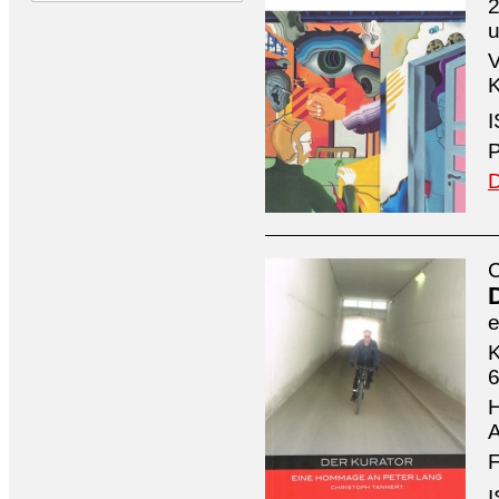
2
V
K
I
P
D
C
e
K
6
H
A
F
I