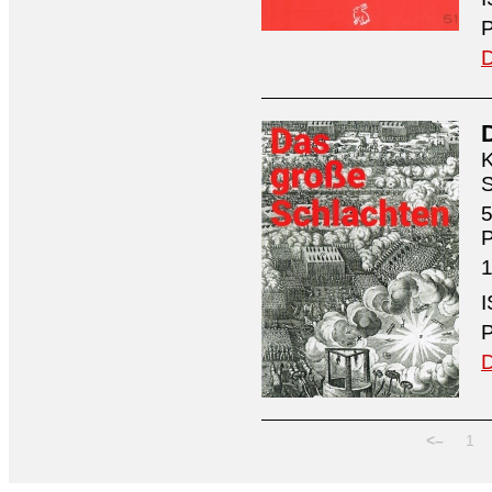
P
D
K
S
5
1
I
P
D
<–
1