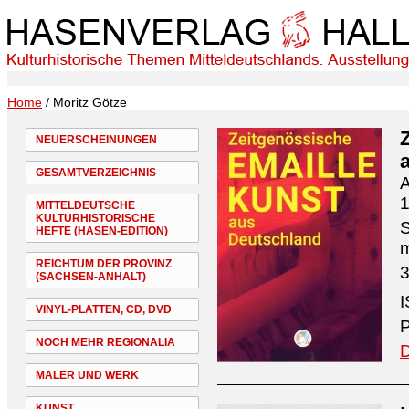
Home
/ Moritz Götze
NEUERSCHEINUNGEN
GESAMTVERZEICHNIS
A
1
MITTELDEUTSCHE
KULTURHISTORISCHE
S
HEFTE (HASEN-EDITION)
REICHTUM DER PROVINZ
3
(SACHSEN-ANHALT)
I
VINYL-PLATTEN, CD, DVD
P
NOCH MEHR REGIONALIA
D
MALER UND WERK
KUNST