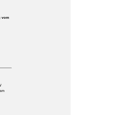
g vom
W
 am