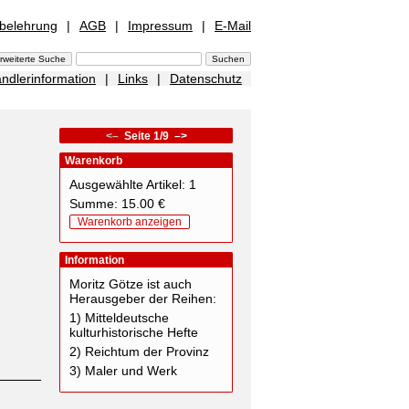
sbelehrung
|
AGB
|
Impressum
|
E-Mail
ndlerinformation
|
Links
|
Datenschutz
<–
Seite 1/9
–>
Warenkorb
Ausgewählte Artikel: 1
Summe: 15.00 €
Warenkorb anzeigen
Information
Moritz Götze ist auch
Herausgeber der Reihen:
1) Mitteldeutsche
kulturhistorische Hefte
2) Reichtum der Provinz
3) Maler und Werk