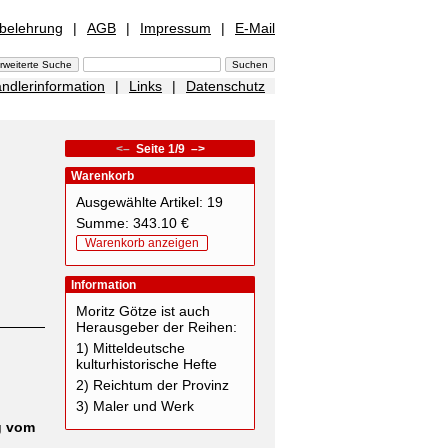
sbelehrung
|
AGB
|
Impressum
|
E-Mail
ndlerinformation
|
Links
|
Datenschutz
<–
Seite 1/9
–>
Warenkorb
Ausgewählte Artikel: 19
Summe: 343.10 €
Warenkorb anzeigen
Information
Moritz Götze ist auch
Herausgeber der Reihen:
1) Mitteldeutsche
kulturhistorische Hefte
2) Reichtum der Provinz
3) Maler und Werk
g vom