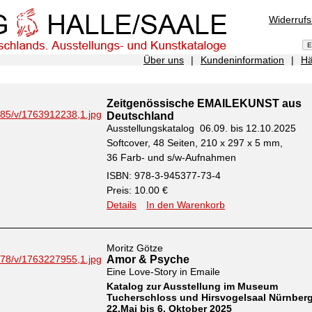
Widerruf
Über uns
|
Kundeninformation
|
Hä
Zeitgenössische EMAILEKUNST aus
Deutschland
Ausstellungskatalog 06.09. bis 12.10.2025
Softcover, 48 Seiten, 210 x 297 x 5 mm,
36 Farb- und s/w-Aufnahmen
ISBN: 978-3-945377-73-4
Preis: 10.00 €
Details
In den Warenkorb
Moritz Götze
Amor & Psyche
Eine Love-Story in Emaile
Katalog zur Ausstellung im Museum
Tucherschloss und Hirsvogelsaal Nürnber
22.Mai bis 6. Oktober 2025