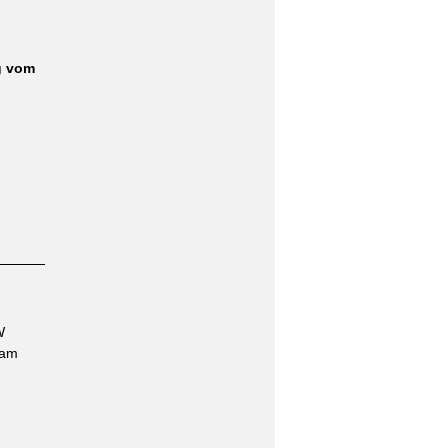
g vom
W
 am