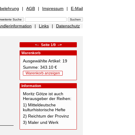
sbelehrung
|
AGB
|
Impressum
|
E-Mail
ndlerinformation
|
Links
|
Datenschutz
<–
Seite 1/9
–>
Warenkorb
Ausgewählte Artikel: 19
Summe: 343.10 €
Warenkorb anzeigen
Information
Moritz Götze ist auch
Herausgeber der Reihen:
1) Mitteldeutsche
kulturhistorische Hefte
2) Reichtum der Provinz
3) Maler und Werk