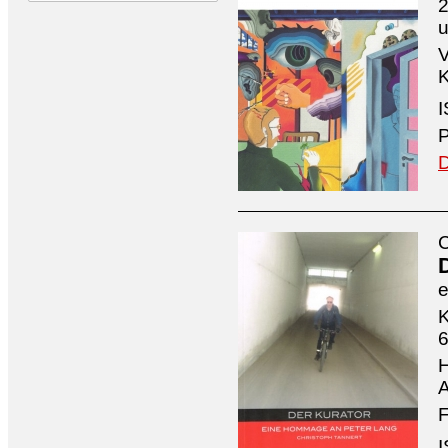
2
V
K
I
P
D
C
e
K
6
H
A
F
I