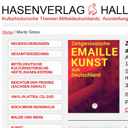
Home
/ Moritz Götze
NEUERSCHEINUNGEN
GESAMTVERZEICHNIS
A
1
MITTELDEUTSCHE
KULTURHISTORISCHE
S
HEFTE (HASEN-EDITION)
REICHTUM DER PROVINZ
3
(SACHSEN-ANHALT)
I
VINYL-PLATTEN, CD, DVD
P
NOCH MEHR REGIONALIA
D
MALER UND WERK
KUNST