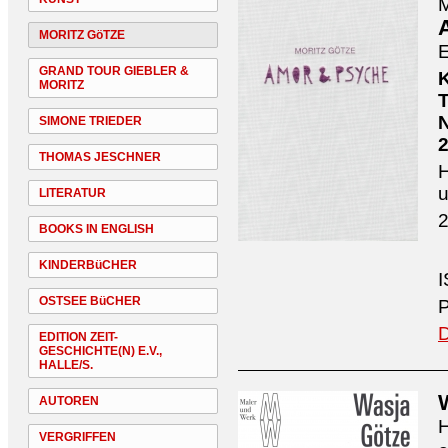
M
MORITZ GöTZE
E
GRAND TOUR GIEBLER &
MORITZ
T
N
SIMONE TRIEDER
THOMAS JESCHNER
H
u
LITERATUR
2
BOOKS IN ENGLISH
KINDERBüCHER
I
OSTSEE BüCHER
P
D
EDITION ZEIT-
GESCHICHTE(N) E.V.,
HALLE/S.
AUTOREN
H
VERGRIFFEN