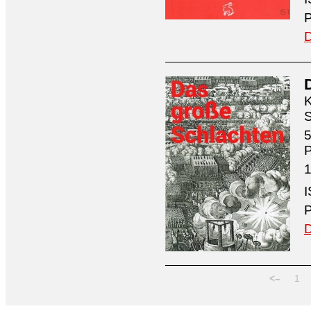
P
D
K
S
5
1
I
P
D
<–
1