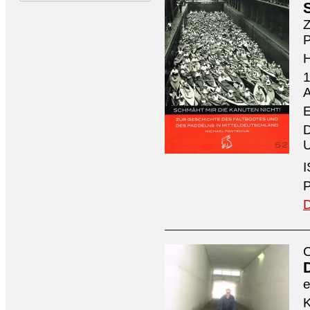
Z
P
1
A
E
D
U
I
P
D
C
e
K