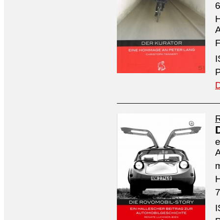
6
H
A
F
I
P
D
R
e
A
m
H
7
I