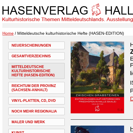
Home
/ Mitteldeutsche kulturhistorische Hefte (HASEN-EDITION)
H
NEUERSCHEINUNGEN
GESAMTVERZEICHNIS
E
F
MITTELDEUTSCHE
KULTURHISTORISCHE
l
HEFTE (HASEN-EDITION)
I
REICHTUM DER PROVINZ
P
(SACHSEN-ANHALT)
D
VINYL-PLATTEN, CD, DVD
NOCH MEHR REGIONALIA
MALER UND WERK
H
KUNST