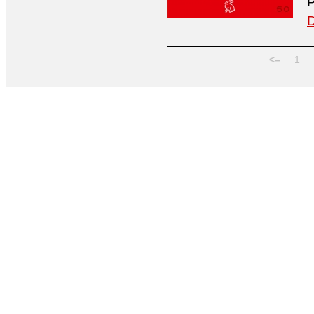
P
D
<–
1