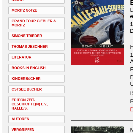
D
MORITZ GöTZE
e
GRAND TOUR GIEBLER &
1
MORITZ
SIMONE TRIEDER
THOMAS JESCHNER
1
LITERATUR
A
BOOKS IN ENGLISH
F
D
KINDERBüCHER
U
OSTSEE BüCHER
I
EDITION ZEIT-
P
GESCHICHTE(N) E.V.,
HALLE/S.
D
AUTOREN
M
VERGRIFFEN