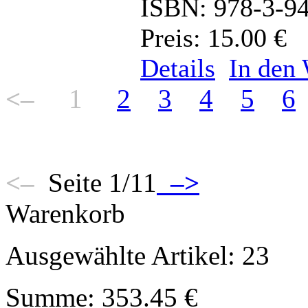
ISBN: 978-3-9
Preis: 15.00 €
Details
In den
<–
1
2
3
4
5
6
<–
Seite 1/11
–>
Warenkorb
Ausgewählte Artikel: 23
Summe: 353.45 €