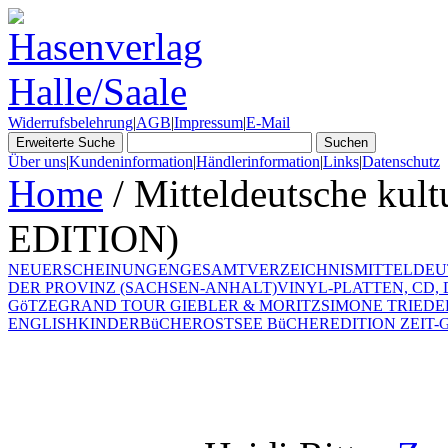
Widerrufsbelehrung
|
AGB
|
Impressum
|
E-Mail
Über uns
|
Kundeninformation
|
Händlerinformation
|
Links
|
Datenschutz
Home
/ Mitteldeutsche kul
EDITION)
NEUERSCHEINUNGEN
GESAMTVERZEICHNIS
MITTELDEU
DER PROVINZ (SACHSEN-ANHALT)
VINYL-PLATTEN, CD,
GöTZE
GRAND TOUR GIEBLER & MORITZ
SIMONE TRIEDE
ENGLISH
KINDERBüCHER
OSTSEE BüCHER
EDITION ZEIT-G