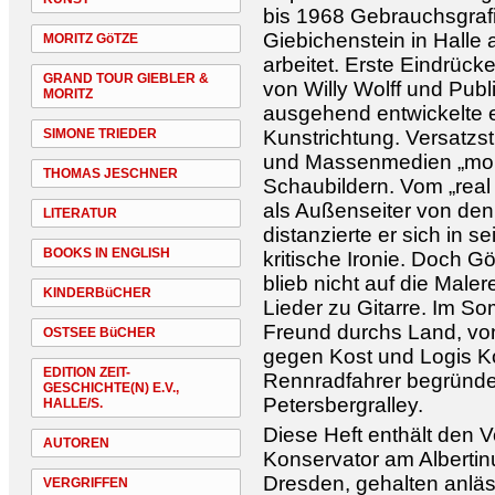
bis 1968 Gebrauchsgrafi
Giebichenstein in Halle 
MORITZ GöTZE
arbeitet. Erste Eindrüc
GRAND TOUR GIEBLER &
von Willy Wolff und Pu
MORITZ
ausgehend entwickelte e
SIMONE TRIEDER
Kunstrichtung. Versatzs
und Massenmedien „monti
THOMAS JESCHNER
Schaubildern. Vom „real 
als Außenseiter von de
LITERATUR
distanzierte er sich in s
BOOKS IN ENGLISH
kritische Ironie. Doch G
blieb nicht auf die Maler
KINDERBüCHER
Lieder zu Gitarre. Im S
Freund durchs Land, vo
OSTSEE BüCHER
gegen Kost und Logis Ko
EDITION ZEIT-
Rennradfahrer begründet
GESCHICHTE(N) E.V.,
Petersbergralley.
HALLE/S.
Diese Heft enthält den 
AUTOREN
Konservator am Alberti
Dresden, gehalten anlä
VERGRIFFEN