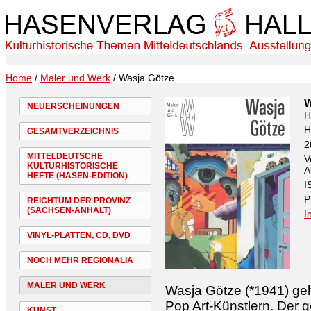
Home
/
Maler und Werk
/ Wasja Götze
W
NEUERSCHEINUNGEN
H
H
GESAMTVERZEICHNIS
2
MITTELDEUTSCHE
V
KULTURHISTORISCHE
A
HEFTE (HASEN-EDITION)
I
P
REICHTUM DER PROVINZ
(SACHSEN-ANHALT)
I
VINYL-PLATTEN, CD, DVD
NOCH MEHR REGIONALIA
MALER UND WERK
Wasja Götze (*1941) ge
Pop Art-Künstlern. Der 
KUNST