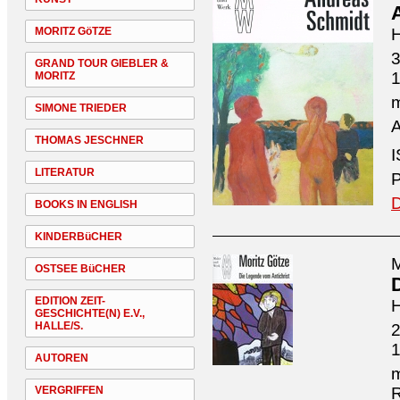
MORITZ GöTZE
H
3
GRAND TOUR GIEBLER &
MORITZ
m
SIMONE TRIEDER
A
THOMAS JESCHNER
I
LITERATUR
P
D
BOOKS IN ENGLISH
KINDERBüCHER
M
OSTSEE BüCHER
EDITION ZEIT-
H
GESCHICHTE(N) E.V.,
HALLE/S.
2
AUTOREN
m
VERGRIFFEN
R