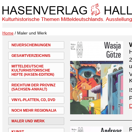
Home
/ Maler und Werk
NEUERSCHEINUNGEN
H
GESAMTVERZEICHNIS
2
MITTELDEUTSCHE
KULTURHISTORISCHE
V
HEFTE (HASEN-EDITION)
K
REICHTUM DER PROVINZ
I
(SACHSEN-ANHALT)
P
VINYL-PLATTEN, CD, DVD
D
NOCH MEHR REGIONALIA
MALER UND WERK
R
KUNST