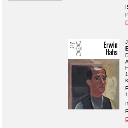
I
P
D
J
D
A
H
1
K
P
1
I
P
D