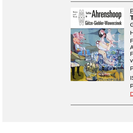
P
G
H
F
A
F
v
P
I
P
D