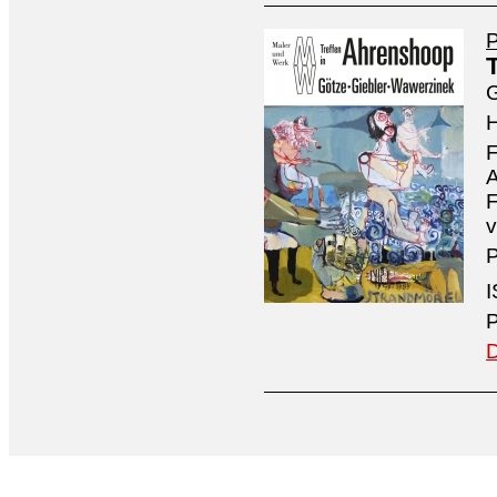
P
G
H
F
A
F
v
P
I
P
D