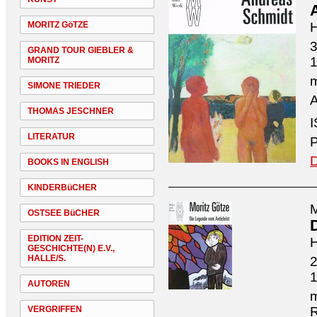
MORITZ GöTZE
H
3
GRAND TOUR GIEBLER &
MORITZ
m
SIMONE TRIEDER
A
THOMAS JESCHNER
I
LITERATUR
P
D
BOOKS IN ENGLISH
KINDERBüCHER
M
OSTSEE BüCHER
EDITION ZEIT-
H
GESCHICHTE(N) E.V.,
HALLE/S.
2
AUTOREN
m
VERGRIFFEN
R