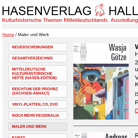
Home
/ Maler und Werk
NEUERSCHEINUNGEN
H
GESAMTVERZEICHNIS
2
MITTELDEUTSCHE
KULTURHISTORISCHE
V
HEFTE (HASEN-EDITION)
K
REICHTUM DER PROVINZ
I
(SACHSEN-ANHALT)
P
VINYL-PLATTEN, CD, DVD
D
NOCH MEHR REGIONALIA
MALER UND WERK
R
KUNST