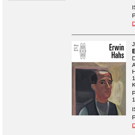
I
P
D
J
D
A
H
1
K
P
1
I
P
D