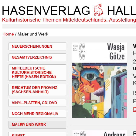
Home
/ Maler und Werk
NEUERSCHEINUNGEN
H
GESAMTVERZEICHNIS
2
MITTELDEUTSCHE
KULTURHISTORISCHE
V
HEFTE (HASEN-EDITION)
K
REICHTUM DER PROVINZ
I
(SACHSEN-ANHALT)
P
VINYL-PLATTEN, CD, DVD
D
NOCH MEHR REGIONALIA
MALER UND WERK
R
KUNST