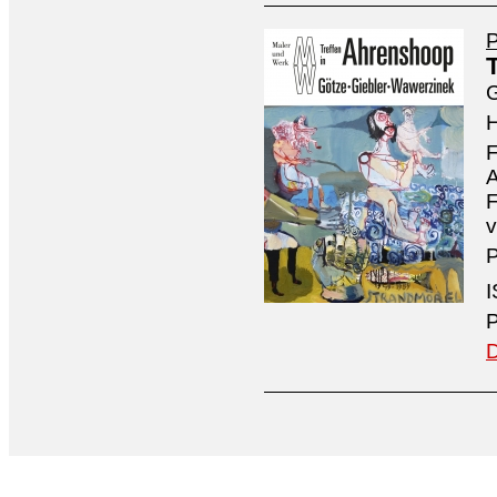
P
G
H
F
A
F
v
P
I
P
D