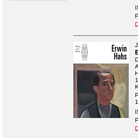
I
P
D
J
D
A
H
1
K
P
1
I
P
D