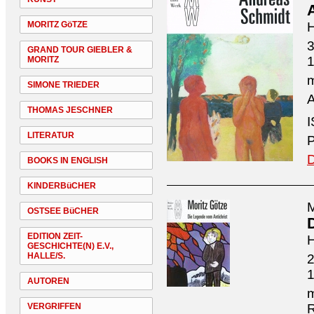
MORITZ GöTZE
H
3
GRAND TOUR GIEBLER &
MORITZ
m
SIMONE TRIEDER
A
THOMAS JESCHNER
I
LITERATUR
P
D
BOOKS IN ENGLISH
KINDERBüCHER
M
OSTSEE BüCHER
EDITION ZEIT-
H
GESCHICHTE(N) E.V.,
HALLE/S.
2
AUTOREN
m
VERGRIFFEN
R