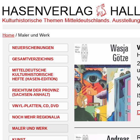
Home
/ Maler und Werk
NEUERSCHEINUNGEN
H
GESAMTVERZEICHNIS
2
MITTELDEUTSCHE
KULTURHISTORISCHE
V
HEFTE (HASEN-EDITION)
K
REICHTUM DER PROVINZ
I
(SACHSEN-ANHALT)
P
VINYL-PLATTEN, CD, DVD
D
NOCH MEHR REGIONALIA
MALER UND WERK
R
KUNST