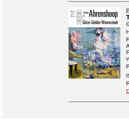
P
G
H
F
A
F
v
P
I
P
D