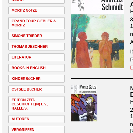
MORITZ GöTZE
H
3
GRAND TOUR GIEBLER &
MORITZ
m
SIMONE TRIEDER
A
THOMAS JESCHNER
I
LITERATUR
P
D
BOOKS IN ENGLISH
KINDERBüCHER
M
OSTSEE BüCHER
EDITION ZEIT-
H
GESCHICHTE(N) E.V.,
HALLE/S.
2
AUTOREN
m
VERGRIFFEN
R