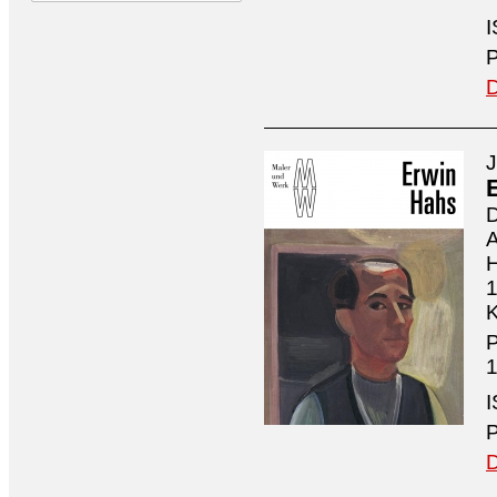
I
P
D
J
D
A
H
1
K
P
1
I
P
D