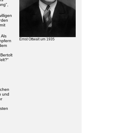
ung“,
illigen
erden
mit
 Als
Ernst Ottwalt um 1935
mpfern
 dem
Bertolt
elt?“
schen
n und
er
sten