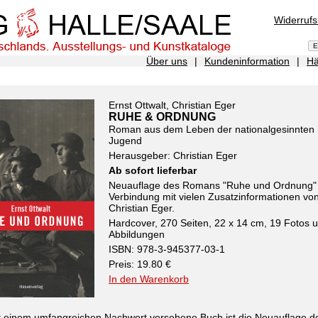
Widerruf
Über uns
|
Kundeninformation
|
Hä
Ernst Ottwalt, Christian Eger
RUHE & ORDNUNG
Roman aus dem Leben der nationalgesinnten
Jugend
Herausgeber: Christian Eger
Ab sofort lieferbar
Neuauflage des Romans "Ruhe und Ordnung" 
Verbindung mit vielen Zusatzinformationen vo
Christian Eger.
Hardcover, 270 Seiten, 22 x 14 cm, 19 Fotos 
Abbildungen
ISBN: 978-3-945377-03-1
Preis: 19.80 €
In den Warenkorb
t einem umfangreichen Nachwort versehene Buch ist die Neuauflage d