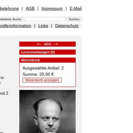
sbelehrung
|
AGB
|
Impressum
|
E-Mail
ndlerinformation
|
Links
|
Datenschutz
<–
4/15
–>
Lesermeinungen (0)
Warenkorb
Ausgewählte Artikel: 2
Summe: 25.00 €
in
Warenkorb anzeigen
n
und 2
es