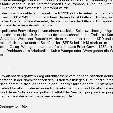
 Malik-Verlag in Berlin veröffentlichten Halle-Romans „Ruhe und Ordn
3 von den Nazis öffentlich verbrannt wurde.
ilderungen des aktiv am Kapp-Putsch 1920 in Halle beteiligten Zeitfreiw
ttwalt
(1901-1943),
mit bürgerlichem Namen Ernst Gottwalt Nicolas, w
istian Eger kritisch aufbereitet, der den Spuren der Ottwalt-Biographie 
zu detektivischem Ansatz nachgeht.
s politische Entwicklung ist von einem radikalen Seitenwechsel geprägt:
ent schloss er sich 1919 zunächst den deutschnationalen Freikorps-Kä
 Verlauf der Weimarer Republik wurde er Kommunist, trat der KPD und
oletarisch-revolutionärer Schriftsteller (BPRS) bei;
1943 starb er im
schen Gulag.
Weniger bekannt dürfte sein, dass
Ernst Ottwalt
1932 mit 
 das Drehbuch zum Arbeiterfilm „Kuhle Wampe oder: Wem gehört die W
te.
_____
 Ottwalt hat den ganzen Weg durchmessen: vom nationalistischen deut
rpsmann in der Nachkriegszeit des Ersten Weltkrieges zum überzeugte
rten Kommunisten, der dann in den Lagern Stalins endete. Er steht hi
rtretend für alle, für die es keine Rückkehr mehr gab, und für alle, deren
und deren Schicksal im großen Kraftakt der Verdrängung unserer jüng
enheit von der einen Seite vergessen wurde.“
Kantorowicz, 1964