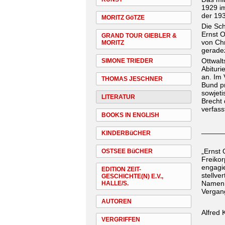
1929 im
der 193
MORITZ GöTZE
Die Sch
Ernst O
GRAND TOUR GIEBLER &
von Chr
MORITZ
gerade
Ottwalt
SIMONE TRIEDER
Abituri
an. Im
THOMAS JESCHNER
Bund pr
sowjeti
LITERATUR
Brecht
verfass
BOOKS IN ENGLISH
_____
KINDERBüCHER
„Ernst
OSTSEE BüCHER
Freiko
engagie
EDITION ZEIT-
stellve
GESCHICHTE(N) E.V.,
Namen 
HALLE/S.
Vergang
AUTOREN
Alfred 
VERGRIFFEN